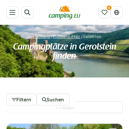
Deutschland
/
Rheinland-Pfalz
/
Gerolstein
Campingplätze in Gerolstein
finden
1 Campingplätze
Filtern
Suchen
Filtern
Filter speichern