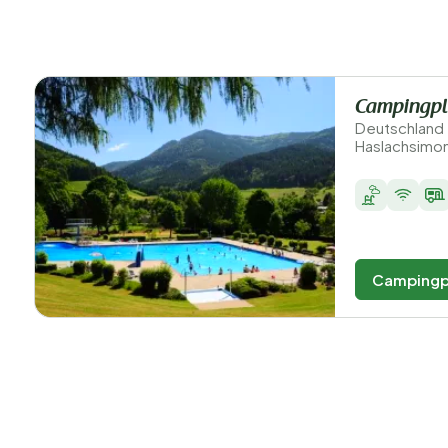
Campingpl
Deutschland
Haslachsimo
Campingp