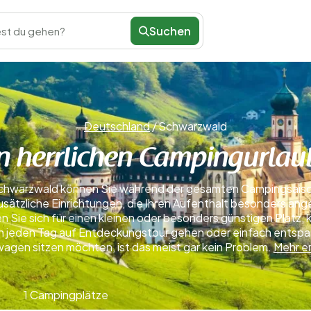
Suchen
st du gehen?
Deutschland
/
Schwarzwald
en herrlichen Campingurla
chwarzwald können Sie während der gesamten Campingsaison
ätzliche Einrichtungen, die Ihren Aufenthalt besonders ang
 Sie sich für einen kleinen oder besonders günstigen Platz,
n jeden Tag auf Entdeckungstour gehen oder einfach entspan
gen sitzen möchten, ist das meist gar kein Problem.
Mehr e
1 Campingplätze