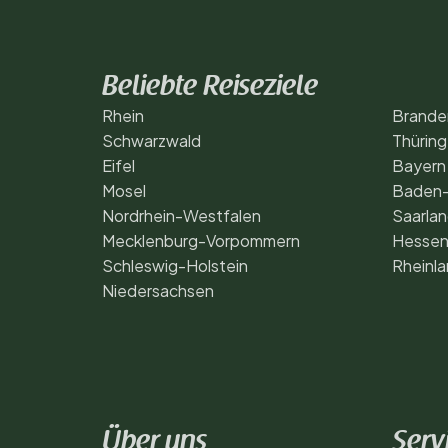
Beliebte Reiseziele
Rhein
Brande
Schwarzwald
Thürin
Eifel
Bayern
Mosel
Baden
Nordrhein-Westfalen
Saarla
Mecklenburg-Vorpommern
Hesse
Schleswig-Holstein
Rheinla
Niedersachsen
Über uns
Serv