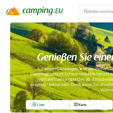
Wohin möchte
Genießen Sie ein
Auf einem Campingplatz im deutschen S
Campingplätze im Schwarzwald bieten oft zus
Wahl des Campingplatzes ab. Entscheiden
eingeschränkter sein. Doch wenn Sie ohnehi
Wohnwa
Liste
Karte