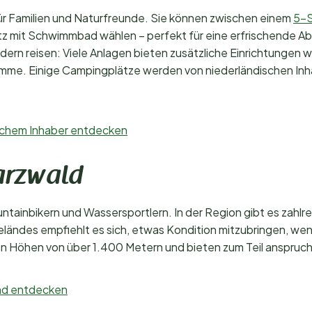
für Familien und Naturfreunde. Sie können zwischen einem
5-S
 mit Schwimmbad wählen – perfekt für eine erfrischende Ab
indern reisen: Viele Anlagen bieten zusätzliche Einrichtungen w
me. Einige Campingplätze werden von niederländischen Inh
ischem Inhaber entdecken
arzwald
ntainbikern und Wassersportlern. In der Region gibt es zah
eländes empfiehlt es sich, etwas Kondition mitzubringen, w
en Höhen von über 1.400 Metern und bieten zum Teil anspruc
and entdecken