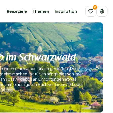
Reiseziele
Themen
Inspiration
ub im Schwarzwald
 einen erholsamen Urlaub genießen. Die
enehm machen. Natürlich hängt dies von Ihrer
 kann das Angebot an Einrichtungen etwas
nt mit einem guten Buch vor Ihrem Zelt oder
rfahren