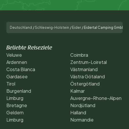
deinen Platz bei
Eidertal Camping GmbH
und erlebe
einen unvergesslichen Campingurlaub. Warte nicht zu
lange – beliebte Reisezeiten sind schnell ausgebucht.
Deutschland
/
Schleswig-Holstein
/
Eider
/
Eidertal Camping GmbH
Beliebte Reiseziele
Veluwe
Coimbra
Ardennen
Zentrum-Loiretal
Costa Blanca
Västmanland
Gardasee
Västra Götaland
Tirol
Östergötland
Burgenland
Kalmar
Limburg
Auvergne-Rhone-Alpen
Bretagne
Nordjütland
Geldern
Halland
Limburg
Normandie