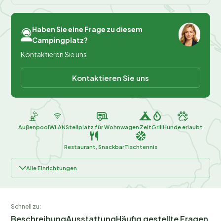
Haben Sie eine Frage zu diesem
Campingplatz?
Kontaktieren Sie uns
Kontaktieren Sie uns
Außenpool
WLAN
Stellplatz für Wohnwagen
Zelt
Grill
Hunde erlaubt
Restaurant, Snackbar
Tischtennis
Alle Einrichtungen
Schnell zu:
Beschreibung
Ausstattung
Häufig gestellte Fragen