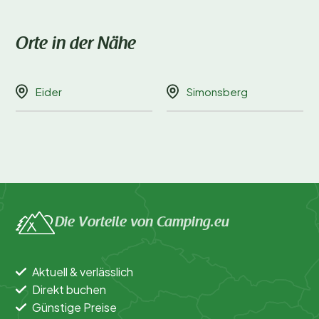
Erkunde die nahegelegenen
Radwege
und
Wanderwege, die dich durch die schöne Landschaft
Schleswig-Holsteins führen. Besuche das historische
Orte in der Nähe
Städtchen
Friedrichstadt
und bewundere die
Architektur der niederländischen Renaissance.
Eider
Simonsberg
Für einen Tag am Meer ist die
Nordseeküste
gut
erreichbar. Oder besuche die lokalen
Dorfmärkte
und
probiere regionale Spezialitäten. Im Sommer kannst du
auf der Eider paddeln, während die Wintermonate
ideal für einen Besuch der stimmungsvollen
Weihnachtsmärkte
in der Region sind.
Die Vorteile von Camping.eu
Buche deinen unvergesslichen
Urlaub
Aktuell & verlässlich
Direkt buchen
Möchtest du mit Vogelgezwitscher aufwachen und
Günstige Preise
den Duft frischer Brötchen genießen? Buche jetzt