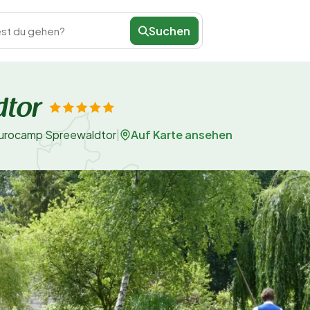
Suchen
st du gehen?
dtor
Auf Karte ansehen
urocamp Spreewaldtor
|