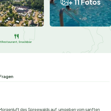
+ 11 Fotos
t
Restaurant, Snackbar
 Fragen
hen Morgenluft des Spreewalds auf, umgeben vom sanften