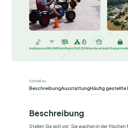
Außenpool
WLAN
Mobilheim
Zelt
Grill
Hunde erlaubt
Supermark
Schnell zu:
Beschreibung
Ausstattung
Häufig gestellte
Beschreibung
Stellen Sie sich vor: Sie wachen in der frisc