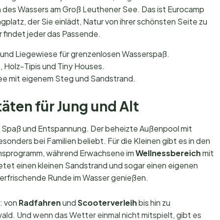
n des Wassers am Groß Leuthener See. Das ist Eurocamp
platz, der Sie einlädt, Natur von ihrer schönsten Seite zu
r findet jeder das Passende.
 und Liegewiese für grenzenlosen Wasserspaß.
, Holz-Tipis und Tiny Houses.
e mit eigenem Steg und Sandstrand.
äten für Jung und Alt
m Spaß und Entspannung. Der beheizte Außenpool mit
nders bei Familien beliebt. Für die Kleinen gibt es in den
ionsprogramm, während Erwachsene im
Wellnessbereich
mit
etet einen kleinen Sandstrand und sogar einen eigenen
e erfrischende Runde im Wasser genießen.
: von
Radfahren
und
Scooterverleih
bis hin zu
d. Und wenn das Wetter einmal nicht mitspielt, gibt es