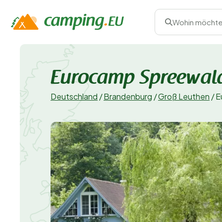
Wohin möchte
Eurocamp Spreewal
Deutschland
/
Brandenburg
/
Groß Leuthen
/
E