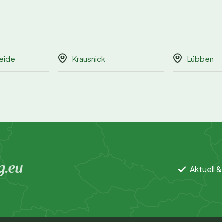
eide
Krausnick
Lübben
g.eu
Aktuell &