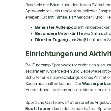
Rascheln der Bäume und dem leisen Plätscher
Spreewaldtor – ein familienfreundlicher Camping
erleben. Ob mit Familie, Partner oder Hund: Hie
Beheizter Außenpool
mit Kinderbecken
Besondere Unterkünfte
wie Safarizelte
Direkter Zugang
zum Groß Leuthener Se
Einrichtungen und Aktivit
Bei Eurocamp Spreewaldtor dreht sich alles u
separatem Kinderbecken und Liegewiese ist beso
Schulferien ein abwechslungsreiches Animat
Sauna abschalten können. Der
Wasserpark
bi
Hundestrand – so kann auch Ihr Vierbeiner ein
Sportliche Gäste erwartet ein breites Angebot
Bootstouren
durch den zauberhaften Spreewal