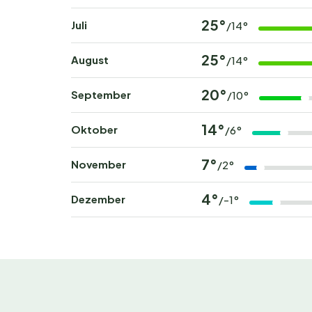
Buchen Sie Ihren unverge
25°
Juli
/14°
Möchten Sie mit Vogelgezwitscher aufwachen u
Ihren Platz bei Eurocamp Spreewaldtor und erl
25°
August
/14°
sich frühzeitig Ihren Wunschtermin – beliebte 
20°
September
/10°
14°
Oktober
/6°
7°
November
/2°
4°
Dezember
/-1°