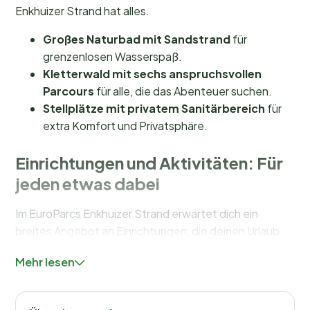
Enkhuizer Strand hat alles.
Großes Naturbad mit Sandstrand
für
grenzenlosen Wasserspaß.
Kletterwald mit sechs anspruchsvollen
Parcours
für alle, die das Abenteuer suchen.
Stellplätze mit privatem Sanitärbereich
für
extra Komfort und Privatsphäre.
Einrichtungen und Aktivitäten: Für
jeden etwas dabei
Im EuroParcs Enkhuizer Strand erwartet dich ein
breites Angebot an Einrichtungen, die deinen Urlaub
unvergesslich machen. Das große Naturbad mit
Mehr lesen
Sandstrand ist ein echtes Highlight – ideal für eine
erfrischende Runde im Wasser oder einen
entspannten Tag beim Sonnenbaden. Für die Kleinen