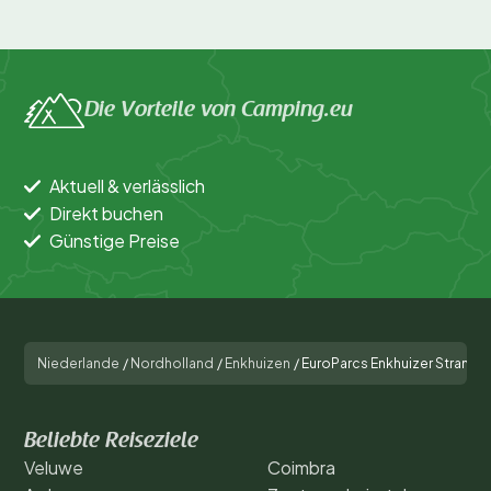
kannst auf einer nahegelegenen Eisbahn Schlittschuh
laufen.
Buche jetzt deinen unvergesslichen
Die Vorteile von Camping.eu
Urlaub
Möchtest du mit Vogelgezwitscher aufwachen und
Aktuell & verlässlich
den Duft frischer Brötchen in der Nase haben? Buche
Direkt buchen
jetzt deinen Platz im EuroParcs Enkhuizer Strand und
Günstige Preise
erlebe einen unvergesslichen Campingurlaub! Warte
nicht zu lange – beliebte Reisezeiten sind schnell
ausgebucht. Sichere dir deinen Platz auf diesem
vielseitigen und familienfreundlichen Campingplatz.
Niederlande
/
Nordholland
/
Enkhuizen
/
EuroParcs Enkhuizer Strand
Beliebte Reiseziele
Veluwe
Coimbra