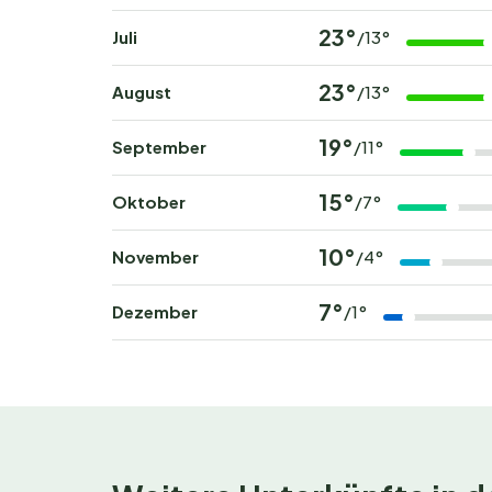
23°
Juli
/13°
Rund um EuroParcs Kaatsheuvel gibt es zahlre
den weltberühmten Freizeitpark
De Efteling
, 
23°
August
/13°
Naturfans finden wunderschöne Rad- und Wa
weite Sandflächen und Wälder erkunden kanns
19°
September
/11°
Entdecke den Charme der nahegelegenen Städt
15°
Oktober
/7°
kulturellen Sehenswürdigkeiten. Oder verbring
Tiere aus nächster Nähe. Im Sommer kannst du
10°
November
/4°
ideal für einen Besuch stimmungsvoller Weihna
7°
Dezember
/1°
Buche jetzt deinen unver
Möchtest du mit Vogelgezwitscher und dem Du
Aufenthalt bei EuroParcs Kaatsheuvel und erle
lange, denn beliebte Zeiträume sind schnell a