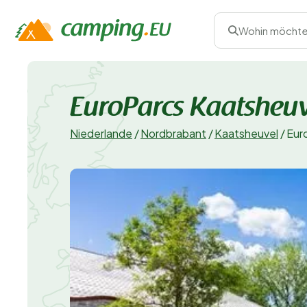
Wohin möchte
EuroParcs Kaatsheu
Niederlande
/
Nordbrabant
/
Kaatsheuvel
/
Eur