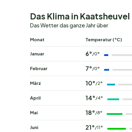
Brötchenservice zur Verfügung. Außerdem wer
bei denen du lokale Spezialitäten und regiona
Das Klima in Kaatsheuvel
allergikerfreundliche Optionen sind selbstverst
Das Wetter das ganze Jahr über
Stellplätze und Unterkü
Monat
Temperatur (°C)
Bei EuroParcs Kaatsheuvel findest du ein brei
6°
Wünsche. Entscheide dich für eines der komfo
Januar
/0°
Glampingzelt
. Für ein ganz besonderes Erleb
7°
Wohnwagen
übernachten.
Februar
/0°
10°
Die Stellplätze sind großzügig angelegt und 
März
/2°
bis hin zu Plätzen mit
Privatsanitär
. Für Famil
14°
und autofreien Zonen. Und wer noch mehr Komf
April
/4°
überdachter Veranda.
18°
Mai
/8°
Aktivitäten und Sehensw
21°
Juni
/11°
Entdecke den Zauber vo