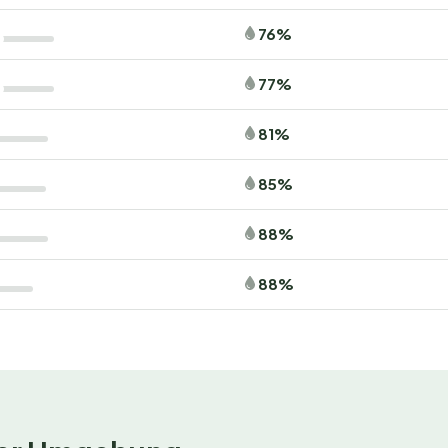
76%
iche Möglichkeiten für Ausflüge und Abenteuer. Besuche
der nur einen Katzensprung vom Park entfernt liegt.
77%
nderwege durch die
Loonse en Drunense Duinen
, wo du
t.
81%
e Tilburg und Breda mit ihren lebendigen Märkten und
85%
e einen Tag im
Safaripark Beekse Bergen
und erlebe wilde
 in der Biesbosch Kanu fahren, während die Wintermonate
88%
chtsmärkte in der Region sind.
88%
gesslichen Urlaub
ft frischer Brötchen aufwachen? Buche jetzt deinen
be einen unvergesslichen Campingurlaub! Warte nicht zu
usgebucht.