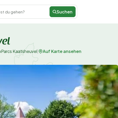
Suchen
st du gehen?
vel
Auf Karte ansehen
oParcs Kaatsheuvel
|