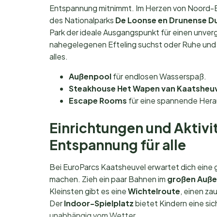
Entspannung mitnimmt. Im Herzen von Noord-B
des Nationalparks
De Loonse en Drunense D
Park der ideale Ausgangspunkt für einen unverg
nahegelegenen Efteling suchst oder Ruhe und
alles.
Außenpool
für endlosen Wasserspaß.
Steakhouse Het Wapen van Kaatsheuv
Escape Rooms
für eine spannende Hera
Einrichtungen und Aktivi
Entspannung für alle
Bei EuroParcs Kaatsheuvel erwartet dich eine 
machen. Zieh ein paar Bahnen im
großen Auß
Kleinsten gibt es eine
Wichtelroute
, einen za
Der
Indoor-Spielplatz
bietet Kindern eine si
unabhängig vom Wetter.