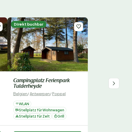
Direkt buchbar
Campingplatz Ferienpark
Tulderheyde
Belgien
/
Antwerpen
/
Poppel
WLAN
Stellplatz für Wohnwagen
Stellplatz für Zelt
Grill