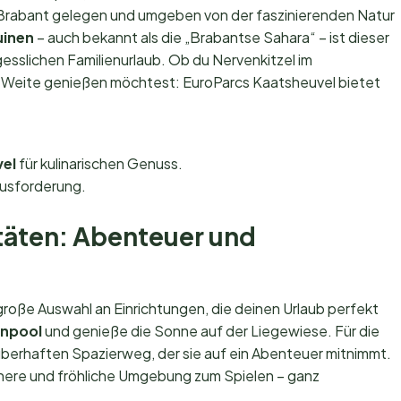
rabant gelegen und umgeben von der faszinierenden Natur
uinen
– auch bekannt als die „Brabantse Sahara“ – ist dieser
esslichen Familienurlaub. Ob du Nervenkitzel im
 Weite genießen möchtest: EuroParcs Kaatsheuvel bietet
el
für kulinarischen Genuss.
usforderung.
täten: Abenteuer und
große Auswahl an Einrichtungen, die deinen Urlaub perfekt
enpool
und genieße die Sonne auf der Liegewiese. Für die
uberhaften Spazierweg, der sie auf ein Abenteuer mitnimmt.
chere und fröhliche Umgebung zum Spielen – ganz