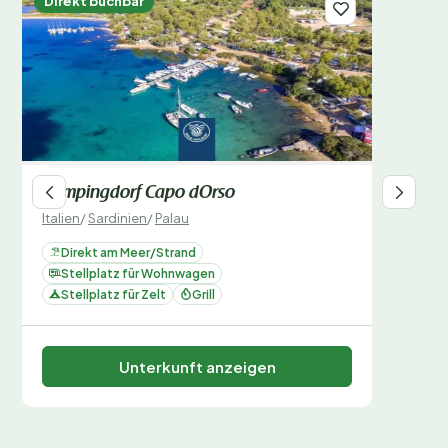
Direkt buchbar
Campingdorf Capo dOrso
Italien
/
Sardinien
/
Palau
Direkt am Meer/Strand
Stellplatz für Wohnwagen
Stellplatz für Zelt
Grill
Unterkunft anzeigen