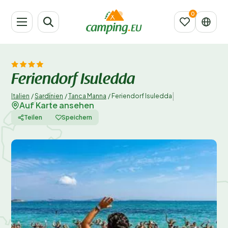
Feriendorf Isuledda
|
Italien
/
Sardinien
/
Tanca Manna
/
Feriendorf Isuledda
Auf Karte ansehen
Teilen
Speichern