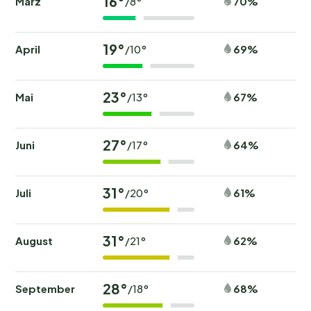
16°
März
70%
/8°
19°
April
69%
/10°
23°
Mai
67%
/13°
27°
Juni
64%
/17°
31°
Juli
61%
/20°
31°
August
62%
/21°
28°
September
68%
/18°