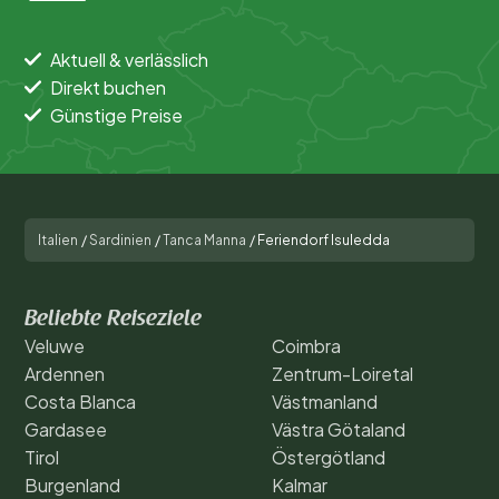
Aktuell & verlässlich
Direkt buchen
Günstige Preise
Italien
/
Sardinien
/
Tanca Manna
/
Feriendorf Isuledda
Beliebte Reiseziele
Veluwe
Coimbra
Ardennen
Zentrum-Loiretal
Costa Blanca
Västmanland
Gardasee
Västra Götaland
Tirol
Östergötland
Burgenland
Kalmar