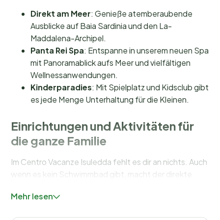
Direkt am Meer
: Genieße atemberaubende
Ausblicke auf Baia Sardinia und den La-
Maddalena-Archipel.
Panta Rei Spa
: Entspanne in unserem neuen Spa
mit Panoramablick aufs Meer und vielfältigen
Wellnessanwendungen.
Kinderparadies
: Mit Spielplatz und Kidsclub gibt
es jede Menge Unterhaltung für die Kleinen.
Einrichtungen und Aktivitäten für
die ganze Familie
Im Centro Vacanze Isuledda fehlt es dir an nichts. Auch
wenn es kein Schwimmbad gibt, macht der direkte
Zugang zum Meer das mehr als wett. Für die Kleinen
Mehr lesen
gibt es einen
Kinderbauernhof
und einen
großzügigen
Spielplatz
, auf dem sie sich stundenlang