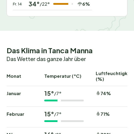
34°
Möchtest du mit dem Rauschen des Meeres
6%
/22°
Fr. 14
aufwachen und den Duft frischer Brötchen genießen?
Buche jetzt deinen Platz im
Centro Vacanze
Isuledda
und erlebe einen unvergesslichen
Campingurlaub. Warte nicht zu lange – die beliebten
Reisezeiten sind schnell ausgebucht!
Das Klima in Tanca Manna
Das Wetter das ganze Jahr über
Luftfeuchtigkeit
Monat
Temperatur (°C)
(%)
15°
Januar
74%
/7°
15°
Februar
71%
/7°