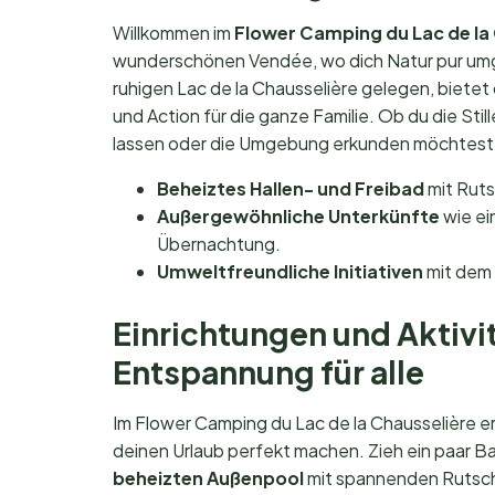
Willkommen im
Flower Camping du Lac de la
wunderschönen Vendée, wo dich Natur pur umgi
ruhigen Lac de la Chausselière gelegen, biete
und Action für die ganze Familie. Ob du die Sti
lassen oder die Umgebung erkunden möchtest – h
Beheiztes Hallen- und Freibad
mit Rut
Außergewöhnliche Unterkünfte
wie ei
Übernachtung.
Umweltfreundliche Initiativen
mit dem 
Einrichtungen und Aktivi
Entspannung für alle
Im Flower Camping du Lac de la Chausselière er
deinen Urlaub perfekt machen. Zieh ein paar B
beheizten Außenpool
mit spannenden Rutschen