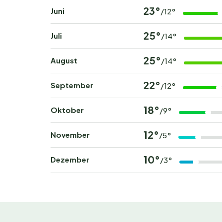
23°
Juni
/12°
Rund um Flower Camping du Lac de la Chausseli
Besuche den berühmten
Themenpark Puy du
25°
Juli
/14°
Naturfans können das
Vogelschutzgebiet Ci
von Tiffauges
besichtigen.
25°
August
/14°
Für einen aktiven Tag bieten sich die zahlre
22°
September
/12°
du auf den nahegelegenen Flüssen Kanu fahren
lokalen Weihnachtsmärkten. Nicht zu vergessen
18°
Oktober
/9°
authentisch zu erleben.
12°
November
/5°
Buche jetzt deinen unver
10°
Dezember
/3°
Möchtest du mit Vogelgezwitscher aufwachen 
jetzt deinen Platz im Flower Camping du Lac de
Campingurlaub. Warte nicht zu lange – beliebte