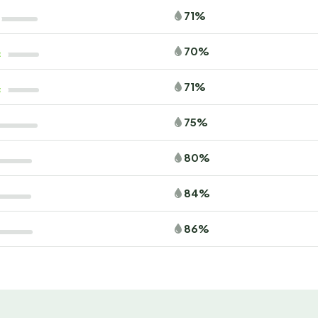
71%
ère gibt es viele Möglichkeiten für Ausflüge und Abenteuer.
 Fou
für einen Tag voller Spektakel und Geschichte.
70%
tée des Oiseaux
erkunden oder die eindrucksvolle
Burg
71%
ichen Rad- und Wanderwege der Region an. Im Sommer kannst
75%
, und in den Wintermonaten lohnt sich ein Besuch auf
: die Dorfmärkte und Festivals – perfekt, um die Vendée
80%
84%
gesslichen Urlaub
86%
und den Duft frischer Brötchen genießen? Dann buche
 la Chausselière und erlebe einen unvergesslichen
 Reisezeiten sind schnell ausgebucht.