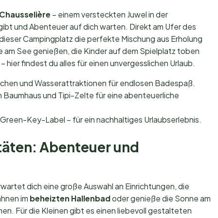
 Chausselière
– einem versteckten Juwel in der
bt und Abenteuer auf dich warten. Direkt am Ufer des
t dieser Campingplatz die perfekte Mischung aus Erholung
lle am See genießen, die Kinder auf dem Spielplatz toben
ier findest du alles für einen unvergesslichen Urlaub.
schen und Wasserattraktionen für endlosen Badespaß.
n Baumhaus und Tipi-Zelte für eine abenteuerliche
Green-Key-Label – für ein nachhaltiges Urlaubserlebnis.
täten: Abenteuer und
wartet dich eine große Auswahl an Einrichtungen, die
ahnen im
beheizten Hallenbad
oder genieße die Sonne am
. Für die Kleinen gibt es einen liebevoll gestalteten