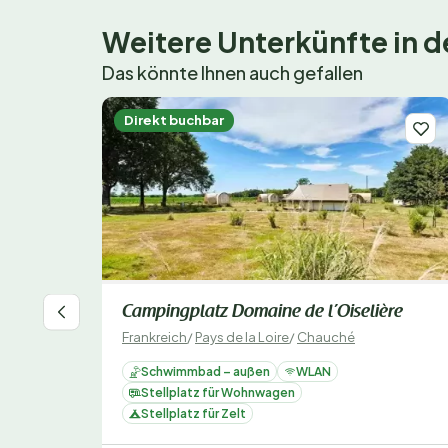
Weitere Unterkünfte in
Das könnte Ihnen auch gefallen
Direkt buchbar
Campingplatz Domaine de l’Oiselière
Frankreich
/
Pays de la Loire
/
Chauché
Schwimmbad – außen
WLAN
Stellplatz für Wohnwagen
Stellplatz für Zelt