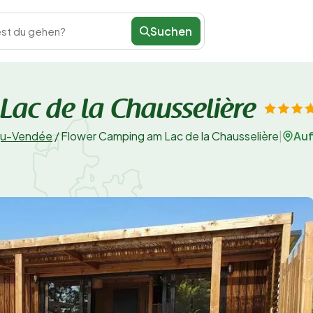
Suchen
st du gehen?
ac de la Chausselière
Auf
gu-Vendée
/
Flower Camping am Lac de la Chausselière
|