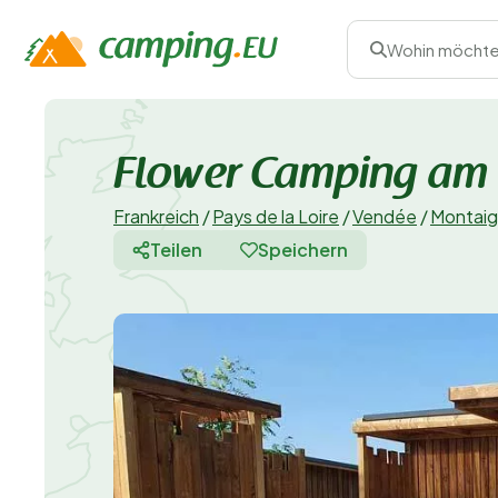
Wohin möchte
Flower Camping am L
Frankreich
/
Pays de la Loire
/
Vendée
/
Montai
Teilen
Speichern