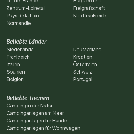
Île-de-France
Burgund und
Zentrum-Loiretal
Freigrafschaft
Pays de la Loire
Nordfrankreich
Normandie
Beliebte Länder
Niederlande
Deutschland
Frankreich
Kroatien
Italien
Österreich
Spanien
Schweiz
Belgien
Portugal
Beliebte Themen
Camping in der Natur
Campinganlagen am Meer
Campinganlagen für Hunde
Campinganlagen für Wohnwagen