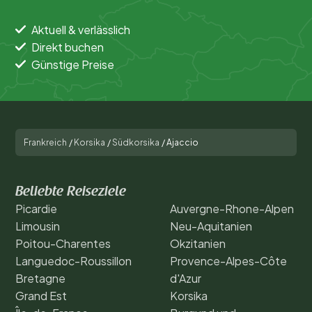
Aktuell & verlässlich
Direkt buchen
Günstige Preise
Frankreich
/
Korsika
/
Südkorsika
/
Ajaccio
Beliebte Reiseziele
Picardie
Auvergne-Rhone-Alpen
Limousin
Neu-Aquitanien
Poitou-Charentes
Okzitanien
Languedoc-Roussillon
Provence-Alpes-Côte
Bretagne
d'Azur
Grand Est
Korsika