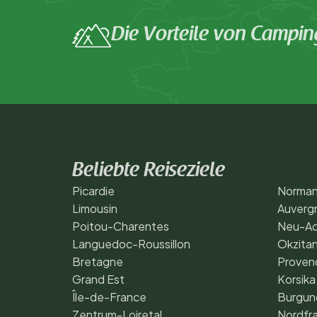
Die Vorteile von Campin
Beliebte Reiseziele
Picardie
Norman
Limousin
Auverg
Poitou-Charentes
Neu-Aq
Languedoc-Roussillon
Okzitan
Bretagne
Proven
Grand Est
Korsika
Île-de-France
Burgund
Zentrum-Loiretal
Nordfra