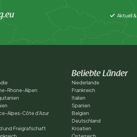
g.eu
Aktuell &
Beliebte Länder
die
Niederlande
ne-Rhone-Alpen
Frankreich
uitanien
Italien
ien
Spanien
ce-Alpes-Côte d'Azur
Belgien
Deutschland
 und Freigrafschaft
Kroatien
nkreich
Österreich