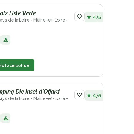
tz LIsle Verte
4/5
Pays de la Loire - Maine-et-Loire -
latz ansehen
ping Die Insel d'Offard
4/5
Pays de la Loire - Maine-et-Loire -