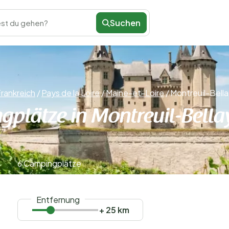
Suchen
st du gehen?
rankreich
/
Pays de la Loire
/
Maine-et-Loire
/
Montreuil-Bell
plätze in Montreuil-Bella
6 Campingplätze
Entfernung
+ 25 km