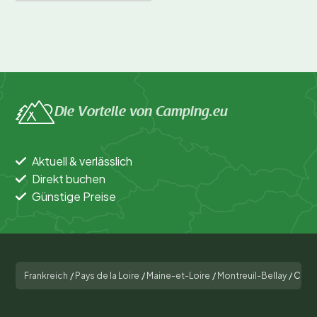
Die Vorteile von Camping.eu
Aktuell & verlässlich
Direkt buchen
Günstige Preise
Frankreich
/
Pays de la Loire
/
Maine-et-Loire
/
Montreuil-Bellay
/
Campi