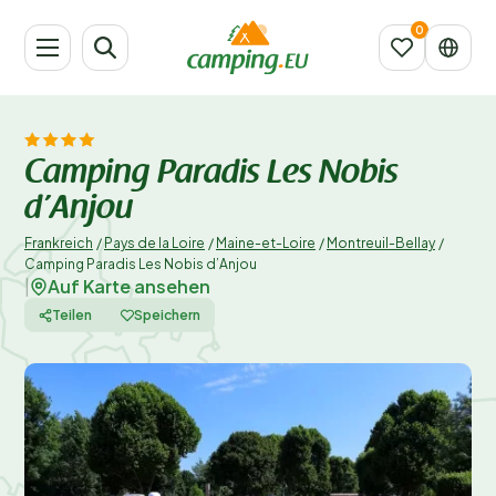
Camping Paradis Les Nobis
d’Anjou
Frankreich
/
Pays de la Loire
/
Maine-et-Loire
/
Montreuil-Bellay
/
Camping Paradis Les Nobis d’Anjou
Auf Karte ansehen
|
Teilen
Speichern