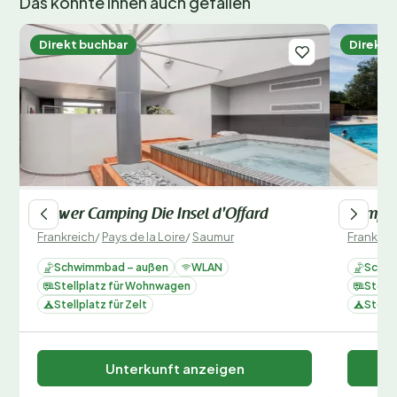
Das könnte Ihnen auch gefallen
Direkt buchbar
Direkt 
Flower Camping Die Insel d'Offard
Camping
Frankreich
/
Pays de la Loire
/
Saumur
Frankrei
Schwimmbad – außen
WLAN
Schwi
Stellplatz für Wohnwagen
Stell
Stellplatz für Zelt
Stellp
Unterkunft anzeigen