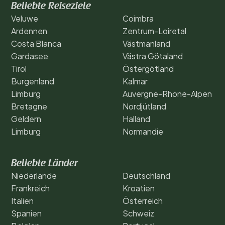
Beliebte Reiseziele
Veluwe
Coimbra
Ardennen
Zentrum-Loiretal
Costa Blanca
Västmanland
Gardasee
Västra Götaland
Tirol
Östergötland
Burgenland
Kalmar
Limburg
Auvergne-Rhone-Alpen
Bretagne
Nordjütland
Geldern
Halland
Limburg
Normandie
Beliebte Länder
Niederlande
Deutschland
Frankreich
Kroatien
Italien
Österreich
Spanien
Schweiz