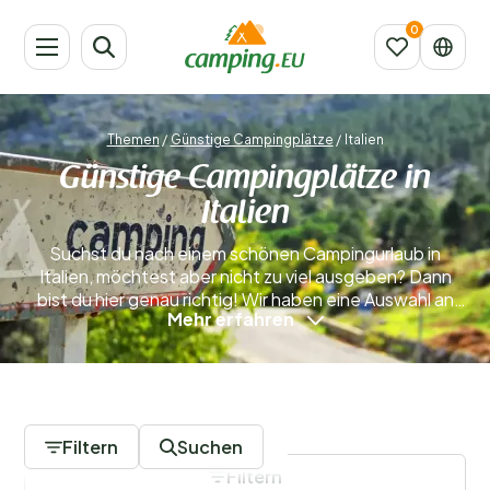
Themen
/
Günstige Campingplätze
/
Italien
Günstige Campingplätze in
Italien
Suchst du nach einem schönen Campingurlaub in
Italien, möchtest aber nicht zu viel ausgeben? Dann
bist du hier genau richtig! Wir haben eine Auswahl an
Mehr erfahren
günstigen Campingplätzen in Italien für dich
zusammengestellt. Egal, ob du die frische Meeresluft
an der Küste genießen oder lieber in einer bergigen
Region übernachten möchtest – bei uns findest du das
0 Campingplätze
passende Angebot. Entdecke jetzt unsere
Unterkünfte und erlebe, dass ein kleines Budget der
Filtern
Suchen
Qualität deines Urlaubs keinen Abbruch tun muss.
Filtern