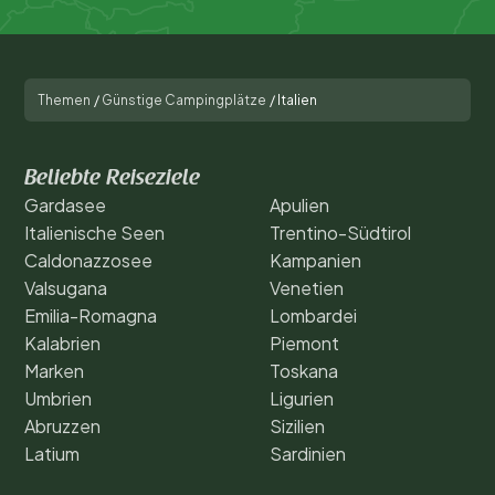
Themen
/
Günstige Campingplätze
/
Italien
Beliebte Reiseziele
Gardasee
Apulien
Italienische Seen
Trentino-Südtirol
Caldonazzosee
Kampanien
Valsugana
Venetien
Emilia-Romagna
Lombardei
Kalabrien
Piemont
Marken
Toskana
Umbrien
Ligurien
Abruzzen
Sizilien
Latium
Sardinien