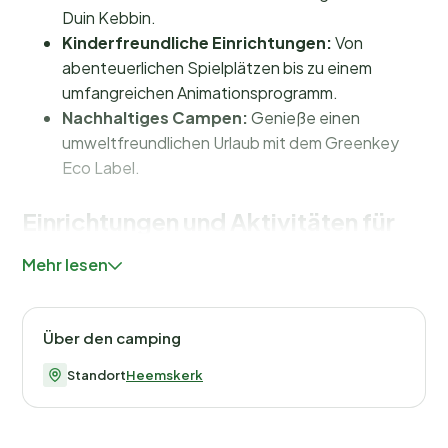
Duin Kebbin.
Kinderfreundliche Einrichtungen:
Von
abenteuerlichen Spielplätzen bis zu einem
umfangreichen Animationsprogramm.
Nachhaltiges Campen:
Genieße einen
umweltfreundlichen Urlaub mit dem Greenkey
Eco Label.
Einrichtungen und Aktivitäten für
Jung und Alt
Mehr lesen
Auf dem Kennemer Duincamping Geversduin gibt es
immer etwas zu erleben. Auch ohne Schwimmbad
Über den camping
bietet der Campingplatz eine Vielzahl an Einrichtungen,
die deinen Urlaub unvergesslich machen. Kinder
Standort
Heemskerk
können sich auf den verschiedenen
Spielplätzen
austoben, darunter ein abenteuerlicher
Wasserspielplatz. Das
Animationsprogramm
ist ein