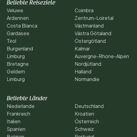
Beliebte Reiseziele
Veluwe
Coimbra
Ardennen
Zentrum-Loiretal
Costa Blanca
Västmanland
Gardasee
Västra Götaland
Tirol
Östergötland
Burgenland
Kalmar
Limburg
Auvergne-Rhone-Alpen
Bretagne
Nordjütland
Geldern
Halland
Limburg
Normandie
Beliebte Länder
Niederlande
Deutschland
Frankreich
Kroatien
Italien
Österreich
Spanien
Schweiz
Belgien
Portugal