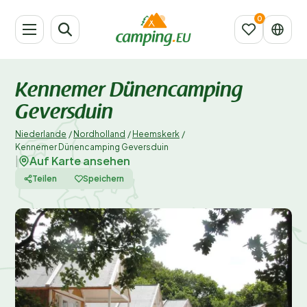
Kennemer Dünencamping
Geversduin
Niederlande
/
Nordholland
/
Heemskerk
/
Kennemer Dünencamping Geversduin
Auf Karte ansehen
|
Teilen
Speichern