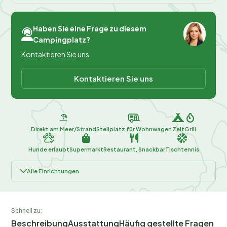
Haben Sie eine Frage zu diesem
Campingplatz?
Kontaktieren Sie uns
Kontaktieren Sie uns
Direkt am Meer/Strand
Stellplatz für Wohnwagen
Zelt
Grill
Hunde erlaubt
Supermarkt
Restaurant, Snackbar
Tischtennis
Alle Einrichtungen
Schnell zu:
Beschreibung
Ausstattung
Häufig gestellte Fragen