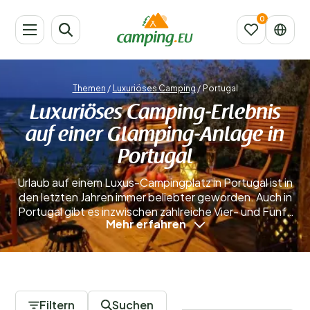
Themen
/
Luxuriöses Camping
/
Portugal
Luxuriöses Camping-Erlebnis
auf einer Glamping-Anlage in
Portugal
Urlaub auf einem Luxus-Campingplatz in Portugal ist in
den letzten Jahren immer beliebter geworden. Auch in
Portugal gibt es inzwischen zahlreiche Vier- und Fünf-
Mehr erfahren
Sterne-Campingplätze, auf denen Sie die Natur
genießen können, ohne auf den Komfort von Zuhause
zu verzichten. Statt mit dem Kulturbeutel zum
Gemeinschaftsbad zu laufen, können Sie sich in Ihrem
0 Campingplätze
eigenen luxuriösen Zelt die Zähne putzen und
entspannen.
Filtern
Suchen