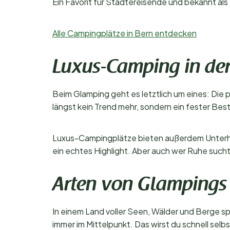
Ein Favorit für Städtereisende und bekannt al
Alle Campingplätze in Bern entdecken
Luxus-Camping in de
Beim Glamping geht es letztlich um eines: Di
längst kein Trend mehr, sondern ein fester Bes
Luxus-Campingplätze bieten außerdem Unterhal
ein echtes Highlight. Aber auch wer Ruhe such
Arten von Glampings 
In einem Land voller Seen, Wälder und Berge spi
immer im Mittelpunkt. Das wirst du schnell selbs