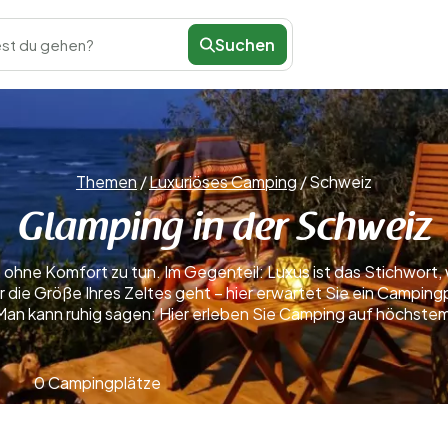
Suchen
st du gehen?
Themen
/
Luxuriöses Camping
/
Schweiz
Glamping in der Schweiz
 ohne Komfort zu tun. Im Gegenteil: Luxus ist das Stichwort
die Größe Ihres Zeltes geht – hier erwartet Sie ein Campingp
Man kann ruhig sagen: Hier erleben Sie Camping auf höchste
0 Campingplätze