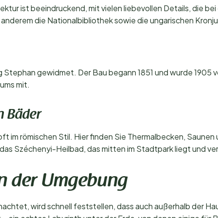
ektur ist beeindruckend, mit vielen liebevollen Details, die 
er anderem die Nationalbibliothek sowie die ungarischen Kronj
ig Stephan gewidmet. Der Bau begann 1851 und wurde 1905 v
aums mit.
en Bäder
 oft im römischen Stil. Hier finden Sie Thermalbecken, Sau
as Széchenyi-Heilbad, das mitten im Stadtpark liegt und v
in der Umgebung
chtet, wird schnell feststellen, dass auch außerhalb der Hau