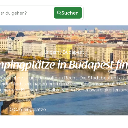
Suchen
st du gehen?
Ungarn
/
Budapest
pingplätze in Budapest fi
 bezeichnet – und das völlig zu Recht. Die Stadt besteht aus 
n. Beide Stadtteile haben ihren ganz eigenen Charakter und 
schiedene Brücken, die selbst schon Sehenswürdigkeiten sin
0 Campingplätze