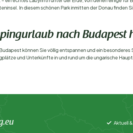
– ein echtes Labyrinth unter der Erde, von denen einige für 
ninsel. In diesem schönen Park inmitten der Donau finden Si
pingurlaub nach Budapest h
n Budapest können Sie völlig entspannen und ein besonderes
lätze und Unterkünfte in und rund um die ungarische Haupt
g.eu
Aktuell &