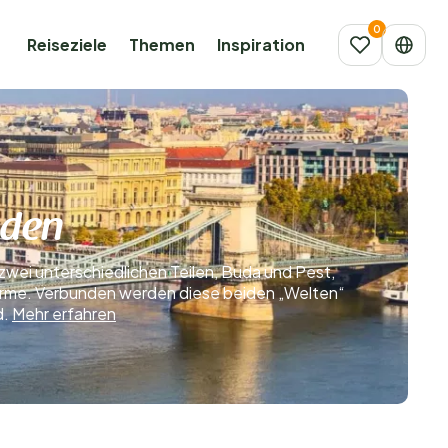
Reiseziele
Themen
Inspiration
nden
zwei unterschiedlichen Teilen, Buda und Pest,
Charme. Verbunden werden diese beiden „Welten“
d.
Mehr erfahren