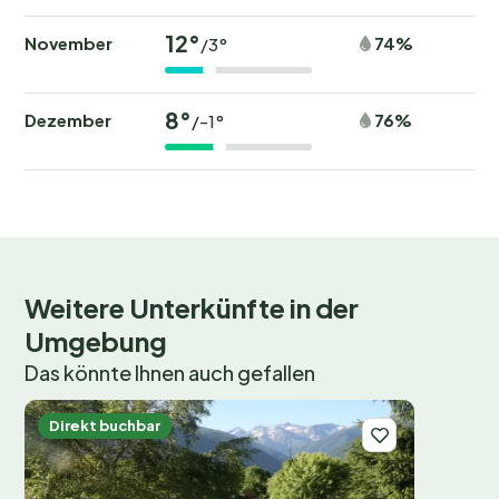
Möchtest du mit Vogelgezwitscher aufwachen und
12°
November
74%
/3°
den Duft frischer Brötchen genießen? Dann buche
jetzt deinen Platz im Verneda Camping Bergresort und
erlebe einen unvergesslichen Campingurlaub.
8°
Dezember
76%
/-1°
Weitere Unterkünfte in der
Umgebung
Das könnte Ihnen auch gefallen
Direkt buchbar