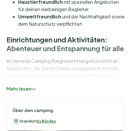
Haustierfreundlich
mit speziellen Angeboten
für deinen vierbeinigen Begleiter.
Umweltfreundlich
und der Nachhaltigkeit sowie
dem Naturschutz verpflichtet.
Einrichtungen und Aktivitäten:
Abenteuer und Entspannung für alle
Im Verneda Camping Bergresort mangelt es nicht an
Angeboten, die deinen Urlaub unvergesslich machen.
Spring ins beheizte Außenbecken mit Meerwasser –
Rutsche und Kinderbecken sorgen für stundenlangen
Mehr lesen
Spaß. Für die Kleinsten gibt es einen Spielplatz mit
Schaukeln und Rutschen, und in der Hochsaison
organisiert der Kinderclub viele tolle Aktivitäten.
Über den camping
Du liebst Sport? Dann erwarten dich zahlreiche
Standort
Es Bòrdes
Aktivitäten wie Radfahren, Reiten, Klettern und