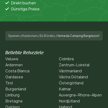
Direkt buchen
Günstige Preise
Spanien
/
Katalonien
/
Es Bòrdes
/
Verneda Camping Bergresort
Beliebte Reiseziele
Veluwe
Coimbra
Ardennen
Zentrum-Loiretal
Costa Blanca
Västmanland
Gardasee
Västra Götaland
Tirol
Östergötland
Burgenland
Kalmar
Limburg
Auvergne-Rhone-Alpen
Bretagne
Nordjütland
Geldern
Halland