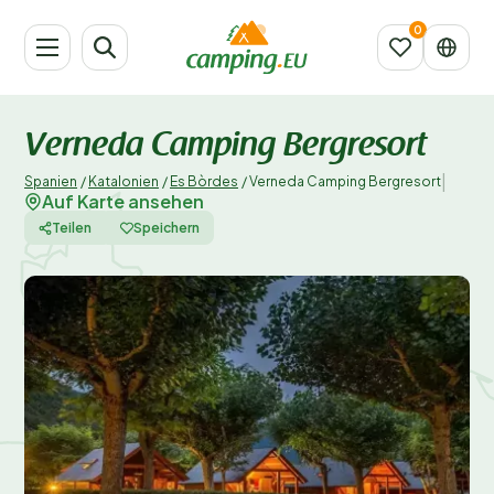
Verneda Camping Bergresort
|
Spanien
/
Katalonien
/
Es Bòrdes
/
Verneda Camping Bergresort
Auf Karte ansehen
Teilen
Speichern