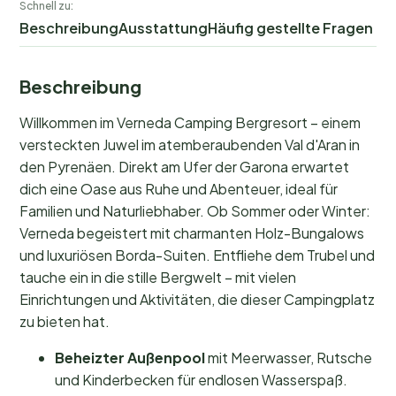
Schnell zu:
Beschreibung
Ausstattung
Häufig gestellte Fragen
Beschreibung
Willkommen im Verneda Camping Bergresort – einem
versteckten Juwel im atemberaubenden Val d'Aran in
den Pyrenäen. Direkt am Ufer der Garona erwartet
dich eine Oase aus Ruhe und Abenteuer, ideal für
Familien und Naturliebhaber. Ob Sommer oder Winter:
Verneda begeistert mit charmanten Holz-Bungalows
und luxuriösen Borda-Suiten. Entfliehe dem Trubel und
tauche ein in die stille Bergwelt – mit vielen
Einrichtungen und Aktivitäten, die dieser Campingplatz
zu bieten hat.
Beheizter Außenpool
mit Meerwasser, Rutsche
und Kinderbecken für endlosen Wasserspaß.