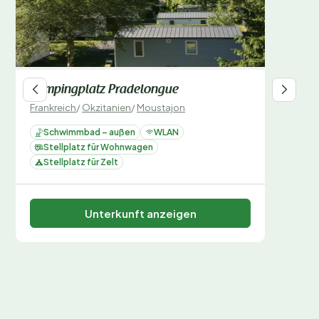
Campingplatz Pradelongue
Frankreich
/
Okzitanien
/
Moustajon
Schwimmbad – außen
WLAN
Stellplatz für Wohnwagen
Stellplatz für Zelt
Unterkunft anzeigen