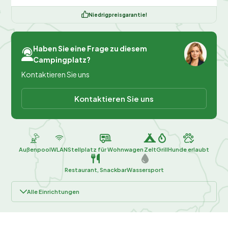
Niedrigpreisgarantie!
Haben Sie eine Frage zu diesem
Campingplatz?
Kontaktieren Sie uns
Kontaktieren Sie uns
Außenpool
WLAN
Stellplatz für Wohnwagen
Zelt
Grill
Hunde erlaubt
Restaurant, Snackbar
Wassersport
Alle Einrichtungen