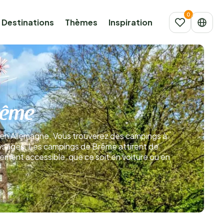
Destinations
Thèmes
Inspiration
rême
e en Allemagne. Vous trouverez des campings à
 paysages. Les campings de Brême attirent de
cilement accessible, que ce soit en voiture ou en