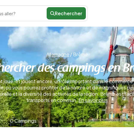
Rechercher
s aller?
Allemagne
/
Brême
hercher des campings en B
ont joué, et jouent encore, un rôle important dans le commerc
lle, où vous pourrez profiter de la nature et de magnifiques
urelle et la diversité des activités de la région. Brême est fa
transports en commun.
En savoir plus
0 Campings