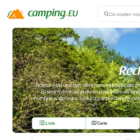
Où voulez-vou
Rec
Brême est l’une des villes hanséatiques qui 
Brême même, ainsi qu’en périphérie de la vi
nombreux visiteurs, séduits par la richesse cult
Liste
Carte