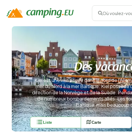
Où voulez-vou
Des vacance
Kiel est une ville située dans le nord de l’Alle
mer du Nord à la mer Baltique. Kiel possède 
direction de la Norvège et de la Suède. Penda
de nombreux bombardements alliés. Les touri
Baltique, mais beaucoup c
Liste
Carte