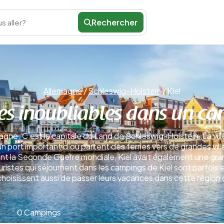
Rechercher
s aller?
Allemagne
/
Schleswig-Holstein
/
Kiel
s inoubliables dans un ca
magne. C’est la capitale du Land de Schleswig-Holstein. La ville
un port important d’où partent des ferries vers de grandes vil
nt la Seconde Guerre mondiale, Kiel avait également une gra
stes qui séjournent dans les campings de Kiel sont parfois en
hoisissent aussi de passer leurs vacances dans cette région
0 Campings