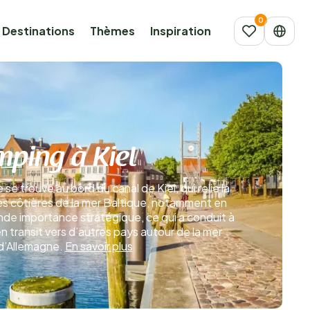
Destinations
Thèmes
Inspiration
mping à Kiel
 se trouve au bord du canal de Kiel, qui relie la
les côtières de la mer Baltique, notamment en
nde importance stratégique, ce qui a conduit à
 transit vers d’autres pays autour de la mer
 d’Allemagne.
En savoir plus