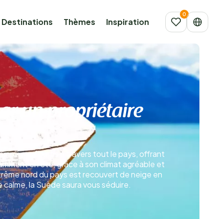
Destinations
Thèmes
Inspiration
r un propriétaire
pings répartis à travers tout le pays, offrant
tamment en été, grâce à son climat agréable et
xtrême nord du pays est recouvert de neige en
calme, la Suède saura vous séduire.