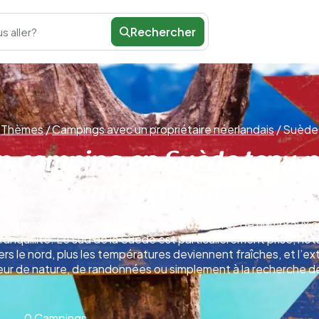
Rechercher
s aller?
Thèmes
/
Campings avec un propriétaire néerlandais
/
Suède
n camping en Suède tenu pa
accueillant.
er des vacances inoubliables. Vous trouverez de nombreux cam
ranquillité. Le sud de la Suède est particulièrement prisé, no
s le nord, plus les températures deviennent fraîches, et l’e
 de nature, de randonnées ou simplement à la recherche de 
0 Campings