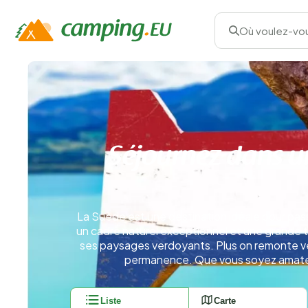
Où voulez-vou
Séjournez dans u
La Suède est une destination idéale pour pass
un cadre naturel exceptionnel et une grande t
ses paysages verdoyants. Plus on remonte ver
permanence. Que vous soyez amateur
Liste
Carte