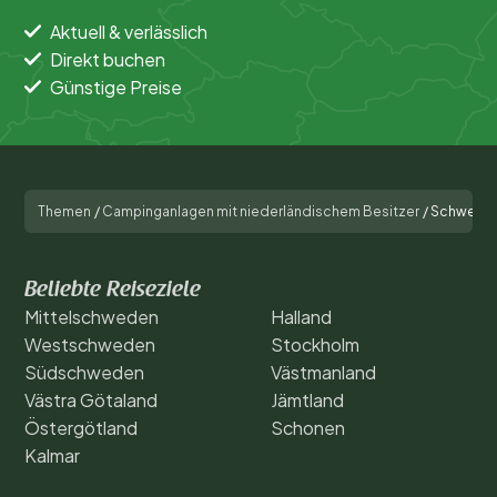
Aktuell & verlässlich
Direkt buchen
Günstige Preise
Themen
/
Campinganlagen mit niederländischem Besitzer
/
Schwede
Beliebte Reiseziele
Mittelschweden
Halland
Westschweden
Stockholm
Südschweden
Västmanland
Västra Götaland
Jämtland
Östergötland
Schonen
Kalmar