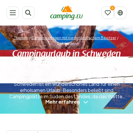
Themen
/
Campinganlagen mit niederländischem Besitzer
/
Schweden
Campingurlaub in Schweden
auf einem Campingplatz mit
niederländischer Leitung
Schweden ist ein wunderschönes Land für einen
erholsamen Urlaub. Besonders beliebt sind
Campingplätze im Süden des Landes, da das Wetter
Mehr erfahren
dort im Sommer oft besonders angenehm ist. Wer
weiter in den Norden reist, trifft auf deutlich kühlere
Temperaturen – in den nördlichsten Regionen liegt
sogar das ganze Jahr über Schnee. Schweden bietet
0 Campingplätze
für Naturliebhaber und Aktivurlauber zahlreiche