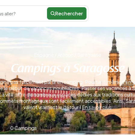
Rechercher
s aller?
Espagne
/
Aragon
/
Saragosse
Campings à Saragosse
gine pas forcément partir en camping. Pourtant, même s’il n’y 
 le début de vacances inoubliables. Passer ses vacances à Sa
 La ville offre de nombreux espaces dédiés aux traditions cult
s sommets montagneux sont facilement accessibles. Ainsi, S
valent vraiment le détour !
En savoir plus
0 Campings