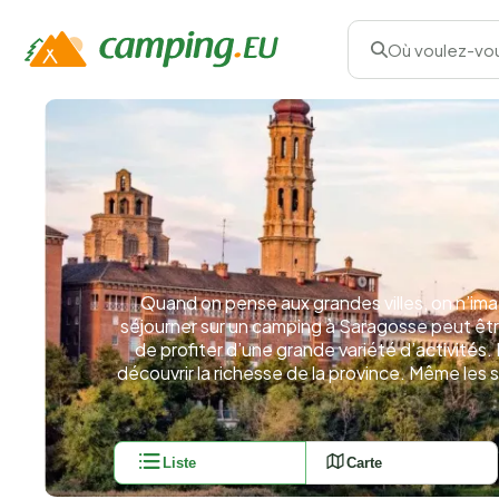
Où voulez-vou
Quand on pense aux grandes villes, on n’ima
séjourner sur un camping à Saragosse peut être
de profiter d’une grande variété d’activités.
découvrir la richesse de la province. Même le
Liste
Carte