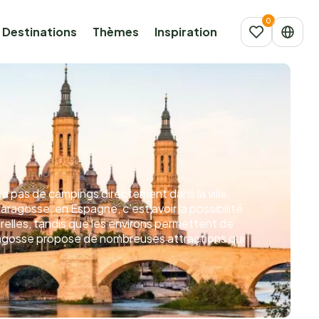
Destinations
Thèmes
Inspiration
a pas de campings directement dans la ville,
ragosse, en Espagne, c’est avoir la possibilité
urelles, tandis que les environs permettent de
aragosse propose de nombreuses attractions qui