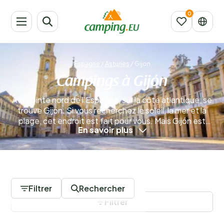
Espagne
/
Asturies
/
Gijon
Campings à Gijón
À la pointe nord de l’Espagne, sur la côte atlantique, se
trouve Gijón. Si vous recherchez le soleil, la mer et la
plage, cet endroit est fait pour vous. Mais Gijón est
En savoir plus
aussi un excellent choix si vous souhaitez découvrir l’un
des plus beaux coins d’Europe. Séjourner dans un
camping à Gijón est donc une très bonne idée, avec de
nombreuses possibilités pour tous les goûts !
En savoir
0 Campings
plus
Filtrer
Rechercher
Filtrer