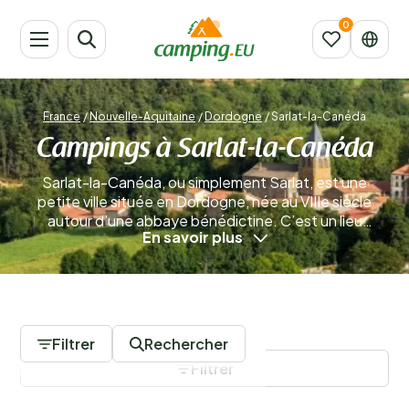
France
/
Nouvelle-Aquitaine
/
Dordogne
/
Sarlat-la-Canéda
Campings à Sarlat-la-Canéda
Sarlat-la-Canéda, ou simplement Sarlat, est une
petite ville située en Dordogne, née au VIIIe siècle
autour d’une abbaye bénédictine. C’est un lieu
En savoir plus
emblématique de la France, où l’on a l’impression que le
temps s’est arrêté au XIVe siècle, à l’époque de son
apogée. C’est la destination idéale pour des vacances
d’été reposantes ! Après un séjour en camping à
0 Campings
Sarlat-la-Canéda, vous rentrerez chez vous
totalement ressourcé.
En savoir plus
Filtrer
Rechercher
Filtrer