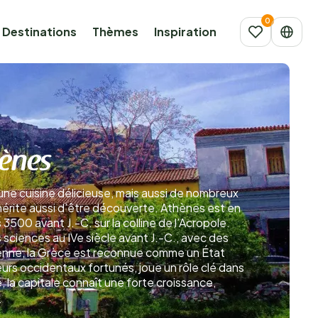
Destinations
Thèmes
Inspiration
hènes
 une cuisine délicieuse, mais aussi de nombreux
 mérite aussi d’être découverte. Athènes est en
3500 avant J.-C. sur la colline de l’Acropole.
 sciences au IVe siècle avant J.-C., avec des
ienne, la Grèce est reconnue comme un État
eurs occidentaux fortunés, joue un rôle clé dans
 la capitale connaît une forte croissance,
s