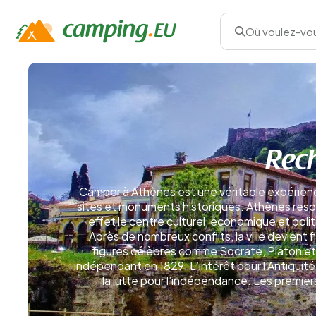
Où voulez-vou
Rech
Camper à Athènes est une véritable expérience 
sites et monuments historiques. Athènes respir
effet le centre culturel, économique et polit
Après de nombreux conflits, la ville devient
figures célèbres comme Socrate, Platon et
indépendant en 1829. L’intérêt pour l’Antiquité
la lutte pour l’indépendance. Les premier