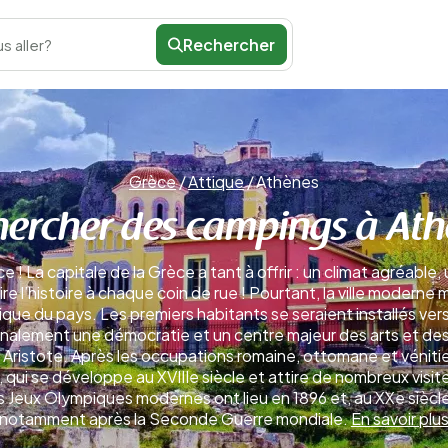
Rechercher
s aller?
Grèce
/
Attique
/
Athènes
ercher des campings à At
! La capitale de la Grèce a tant à offrir : un climat agréable,
e l’histoire à chaque coin de rue ! Pourtant, la ville moderne
ique du pays. Les premiers habitants se seraient installés vers 
 finalement une démocratie et un centre majeur des arts et des
 Aristote. Après les occupations romaine, ottomane et vénit
, qui se développe au XVIIIe siècle et attire de nombreux visit
s Jeux Olympiques modernes ont lieu en 1896 et, au XXe siècle,
notamment après la Seconde Guerre mondiale.
En savoir plu