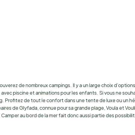
 trouverez de nombreux campings. Il y a un large choix d’opti
 avec piscine et animations pour les enfants. Si vous ne so
ng. Profitez de tout le confort dans une tente de luxe ou un 
néaires de Glyfada, connue pour sa grande plage, Voula et Vou
Camper au bord de la mer fait donc aussi partie des possibilit