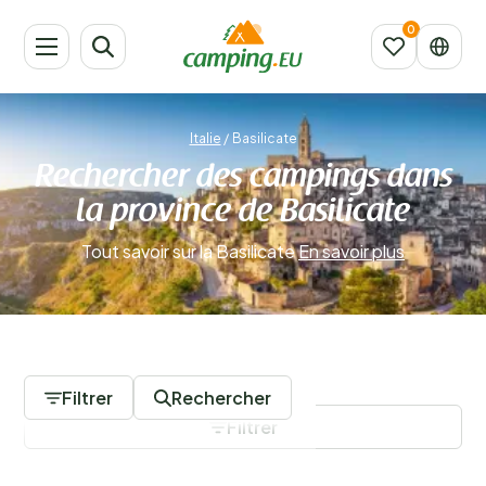
Italie
/
Basilicate
Rechercher des campings dans
la province de Basilicate
Tout savoir sur la Basilicate
En savoir plus
0 Campings
Filtrer
Rechercher
Filtrer
Sauvegarder les filtres