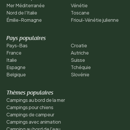
Mer Méditerranée
Vénétie
Nord de l'Italie
Toscane
Émilie-Romagne
Frioul-Vénétie julienne
Pays populaires
Pays-Bas
Croatie
France
Autriche
Italie
Suisse
Espagne
Tchéquie
Belgique
Slovénie
Thèmes populaires
Campings au bord de la mer
Campings pour chiens
Campings de campeur
Campings avec animation
Camping au bord de l'eau