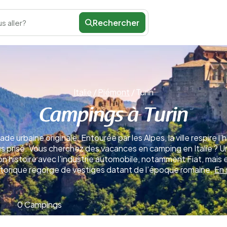
Rechercher
s aller?
Italie
/
Piémont
/
Turin
Campings à Turin
de urbaine originale. Entourée par les Alpes, la ville respire 
lus prisé. Vous cherchez des vacances en camping en Italie ?
histoire avec l’industrie automobile, notamment Fiat, mais elle
storique regorge de vestiges datant de l’époque romaine.
En 
0 Campings