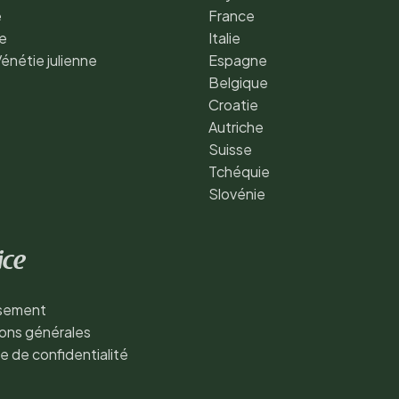
e
France
e
Italie
Vénétie julienne
Espagne
Belgique
Croatie
Autriche
Suisse
Tchéquie
Slovénie
ice
ssement
ons générales
ue de confidentialité