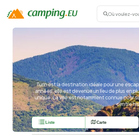
Où voulez-vou
Turin est la destination idéale pour une escapa
années, elle est devenue un lieu de plus en p
unique. La ville est notamment connue pour son 
centre hi
Liste
Carte