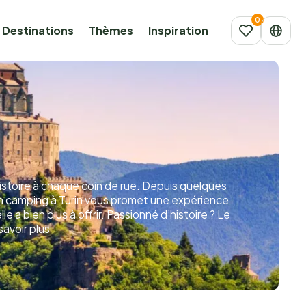
Destinations
Thèmes
Inspiration
l’histoire à chaque coin de rue. Depuis quelques
 Un camping à Turin vous promet une expérience
 a bien plus à offrir. Passionné d’histoire ? Le
savoir plus