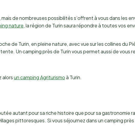
le, mais de nombreuses possibilités s’offrent à vous dans les e
ing nature
, la région de Turin saura répondre à toutes vos env
he de Turin, en pleine nature, avec vue sur les collines du P
 détente. Un camping près de Turin vous permet aussi de vous r
 alors
un camping Agriturismo
à Turin.
éputée autant pour sa riche histoire que pour sa gastronomie r
illages pittoresques. Si vous séjournez dans un camping près d