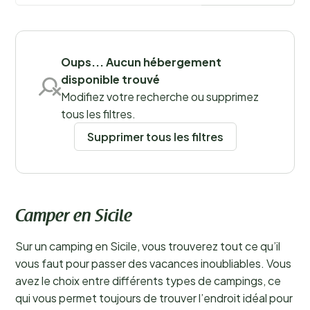
et profiter pleinement de vacances reposantes.
Séjourner dans l’un des nombreux campings de Sicile
est une expérience idéale. Le camping y est un vrai
Sauvegarder les filtres
plaisir, permettant de combiner activités et détente
Oups... Aucun hébergement
bien méritée.
En savoir plus
disponible trouvé
Modifiez votre recherche ou supprimez
Lieux
tous les filtres.
Supprimer tous les filtres
Camper en Sicile
Sur un camping en Sicile, vous trouverez tout ce qu’il
vous faut pour passer des vacances inoubliables. Vous
avez le choix entre différents types de campings, ce
qui vous permet toujours de trouver l’endroit idéal pour