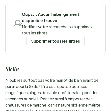
oriental. Réservez dès maintenant vos vacances dans
Sauvegarder les filtres
un camping à Palerme et vivez une expérience pleine
de surprises !
En savoir plus
Oups... Aucun hébergement
disponible trouvé
Modifiez votre recherche ou supprimez
tous les filtres.
Supprimer tous les filtres
Sicile
N'oubliez surtout pas votre maillot de bain avant de
partir pour la Sicile ! L'île est réputée pour ses
magnifiques plages de sable doré, idéales pour des
vacances au soleil. Pensez aussi à emporter des
chaussures de marche, car la nature sicilienne mérite