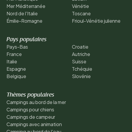
Mer Méditerranée
Vénétie
Nord de l'Italie
Toscane
Émilie-Romagne
Frioul-Vénétie julienne
Pays populaires
Pays-Bas
Croatie
France
Autriche
Italie
Suisse
Espagne
Tchéquie
Belgique
Slovénie
Thèmes populaires
Campings au bord de la mer
Campings pour chiens
Campings de campeur
Campings avec animation
Camping au bord de l'eau