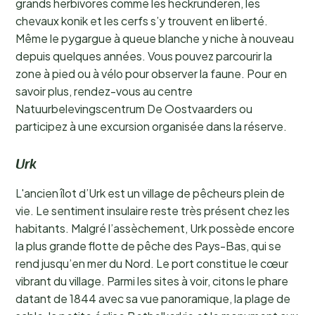
grands herbivores comme les heckrunderen, les
chevaux konik et les cerfs s’y trouvent en liberté.
Même le pygargue à queue blanche y niche à nouveau
depuis quelques années. Vous pouvez parcourir la
zone à pied ou à vélo pour observer la faune. Pour en
savoir plus, rendez-vous au centre
Natuurbelevingscentrum De Oostvaarders ou
participez à une excursion organisée dans la réserve.
Urk
L'ancien îlot d’Urk est un village de pêcheurs plein de
vie. Le sentiment insulaire reste très présent chez les
habitants. Malgré l’assèchement, Urk possède encore
la plus grande flotte de pêche des Pays-Bas, qui se
rend jusqu’en mer du Nord. Le port constitue le cœur
vibrant du village. Parmi les sites à voir, citons le phare
datant de 1844 avec sa vue panoramique, la plage de