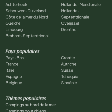
Achterhoek
Hollande-Méridionale
Schouwen-Duiveland
Hollande-
Côte de la mer du Nord
Septentrionale
Gueldre
Overijssel
Limbourg
Drenthe
Brabant-Septentrional
Pays populaires
Pays-Bas
Croatie
France
Autriche
Italie
Suisse
Espagne
Tchéquie
Belgique
Slovénie
Thèmes populaires
Campings au bord de la mer
Campings pour chiens