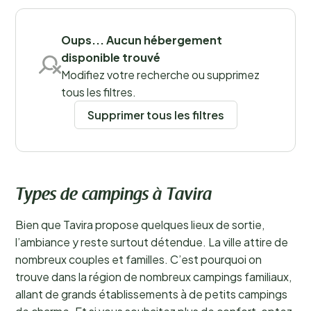
réservez dès maintenant sur notre site l’un des plus
Sauvegarder les filtres
beaux campings de Tavira.
En savoir plus
Oups... Aucun hébergement
disponible trouvé
Modifiez votre recherche ou supprimez
tous les filtres.
Supprimer tous les filtres
Types de campings à Tavira
Bien que Tavira propose quelques lieux de sortie,
l’ambiance y reste surtout détendue. La ville attire de
nombreux couples et familles. C’est pourquoi on
trouve dans la région de nombreux campings familiaux,
allant de grands établissements à de petits campings