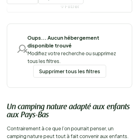
en bord de mer pour passer des moments inoubliables.
Filtrer
Généralement, un camping nature est un petit
établissement accueillant tout au plus quelques
Sauvegarder les filtres
dizaines de vacanciers à la fois. Cela crée une
ambiance conviviale et chaleureuse, surtout lorsque
les visiteurs partagent la même envie de profiter de la
Oups... Aucun hébergement
nature et de la tranquillité.
disponible trouvé
Régions
Modifiez votre recherche ou supprimez
tous les filtres.
Supprimer tous les filtres
Un camping nature adapté aux enfants
aux Pays-Bas
Contrairement à ce que l’on pourrait penser, un
camping nature peut tout à fait convenir aux enfants.