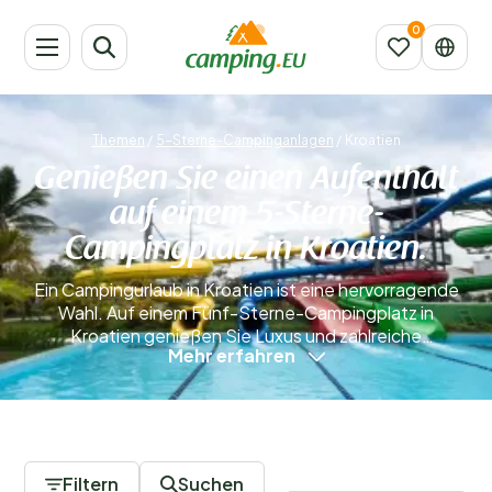
Themen
/
5-Sterne-Campinganlagen
/
Kroatien
Genießen Sie einen Aufenthalt
auf einem 5-Sterne-
Campingplatz in Kroatien.
Ein Campingurlaub in Kroatien ist eine hervorragende
Wahl. Auf einem Fünf-Sterne-Campingplatz in
Kroatien genießen Sie Luxus und zahlreiche
Mehr erfahren
Annehmlichkeiten. Diese Campingplätze befinden sich
meist an besonders schönen Orten des Landes. In
Kroatien liegen die luxuriösen Fünf-Sterne-
Campingplätze in der Regel an der Küste. Hier finden
0 Campingplätze
Sie die besten Einrichtungen und die meisten
Urlaubsgäste. Besonders attraktiv ist diese Region
Filtern
Suchen