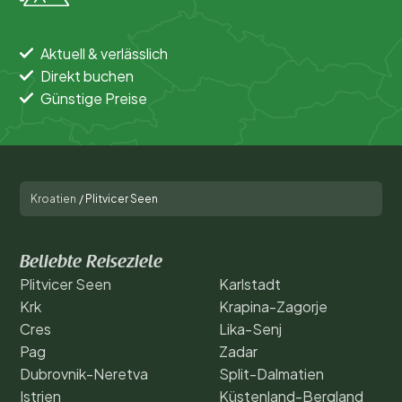
Aktuell & verlässlich
Direkt buchen
Günstige Preise
Kroatien
/
Plitvicer Seen
Beliebte Reiseziele
Plitvicer Seen
Karlstadt
Krk
Krapina-Zagorje
Cres
Lika-Senj
Pag
Zadar
Dubrovnik-Neretva
Split-Dalmatien
Istrien
Küstenland-Bergland