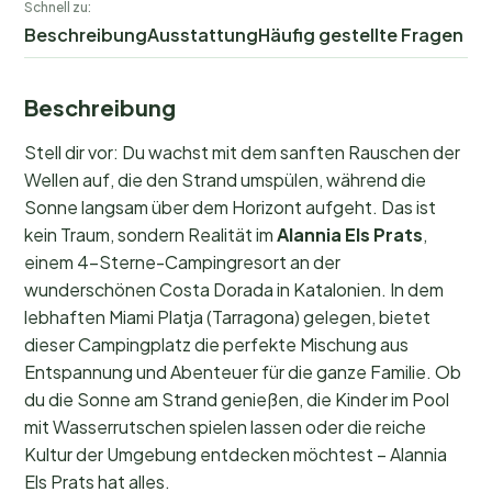
Schnell zu:
Beschreibung
Ausstattung
Häufig gestellte Fragen
Beschreibung
Stell dir vor: Du wachst mit dem sanften Rauschen der
Wellen auf, die den Strand umspülen, während die
Sonne langsam über dem Horizont aufgeht. Das ist
kein Traum, sondern Realität im
Alannia Els Prats
,
einem 4-Sterne-Campingresort an der
wunderschönen Costa Dorada in Katalonien. In dem
lebhaften Miami Platja (Tarragona) gelegen, bietet
dieser Campingplatz die perfekte Mischung aus
Entspannung und Abenteuer für die ganze Familie. Ob
du die Sonne am Strand genießen, die Kinder im Pool
mit Wasserrutschen spielen lassen oder die reiche
Kultur der Umgebung entdecken möchtest – Alannia
Els Prats hat alles.