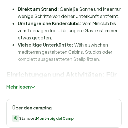
Direkt am Strand:
Genieße Sonne und Meer nur
wenige Schritte von deiner Unterkunft entfernt.
Umfangreiche Kinderclubs:
Vom Miniclub bis
zum Teenagerclub – für jüngere Gäste ist immer
etwas geboten.
Vielseitige Unterkünfte:
Wähle zwischen
mediterran gestalteten Cabins, Studios oder
komplett ausgestatteten Stellplätzen.
Einrichtungen und Aktivitäten: Für
jeden etwas dabei
Mehr lesen
Im Alannia Els Prats dreht sich alles um Spaß und
Komfort. Der
Pool mit Wasserrutschen
und eine
Über den camping
gemütliche Bar sind der perfekte Ort, an dem Kinder
wie Erwachsene entspannen und genießen können.
Standort
Mont-roig del Camp
Für die Kleinsten gibt es umfangreiche
Einrichtungen