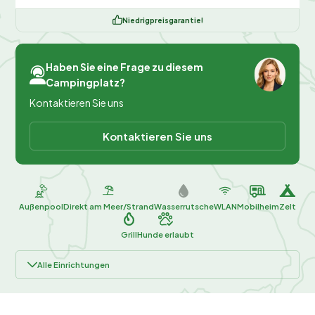
Niedrigpreisgarantie!
Haben Sie eine Frage zu diesem
Campingplatz?
Kontaktieren Sie uns
Kontaktieren Sie uns
Außenpool
Direkt am Meer/Strand
Wasserrutsche
WLAN
Mobilheim
Zelt
Grill
Hunde erlaubt
Alle Einrichtungen