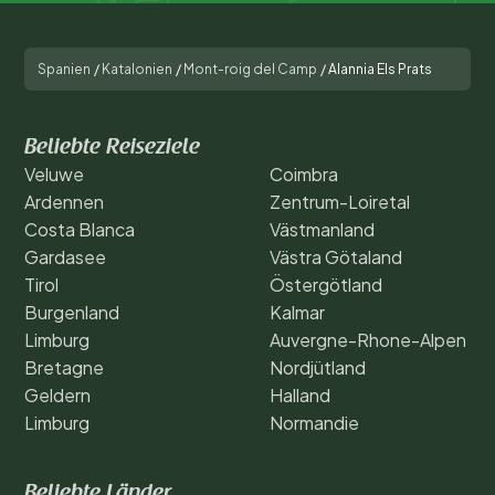
Spanien
/
Katalonien
/
Mont-roig del Camp
/
Alannia Els Prats
Beliebte Reiseziele
Veluwe
Coimbra
Ardennen
Zentrum-Loiretal
Costa Blanca
Västmanland
Gardasee
Västra Götaland
Tirol
Östergötland
Burgenland
Kalmar
Limburg
Auvergne-Rhone-Alpen
Bretagne
Nordjütland
Geldern
Halland
Limburg
Normandie
Beliebte Länder