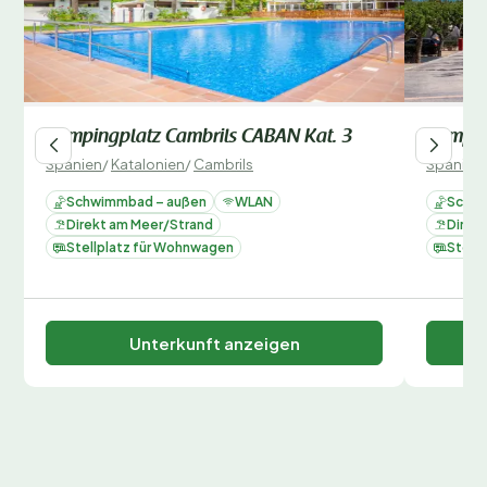
Campingplatz Cambrils CABAN Kat. 3
Campin
Spanien
/
Katalonien
/
Cambrils
Spanien
Schwimmbad – außen
WLAN
Schwi
Direkt am Meer/Strand
Direk
Stellplatz für Wohnwagen
Stell
Unterkunft anzeigen