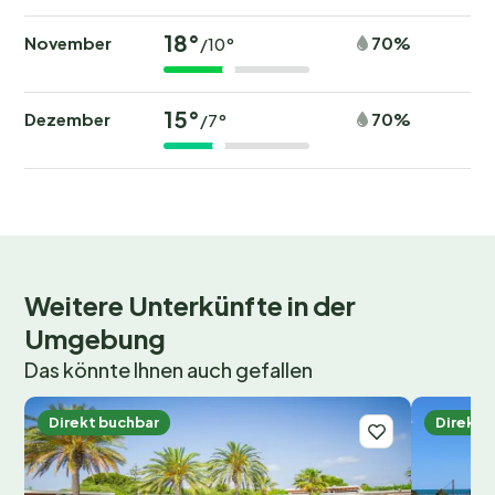
18°
November
70%
/10°
15°
Dezember
70%
/7°
Weitere Unterkünfte in der
Umgebung
Das könnte Ihnen auch gefallen
Direkt buchbar
Direkt 