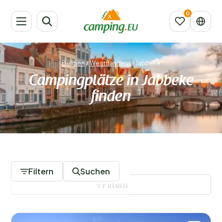
Belgien
/
Westflandern
/
Jabbeke
Campingplätze in Jabbeke
finden
1 Campingplätze
Filtern
Suchen
Filtern
Filter speichern