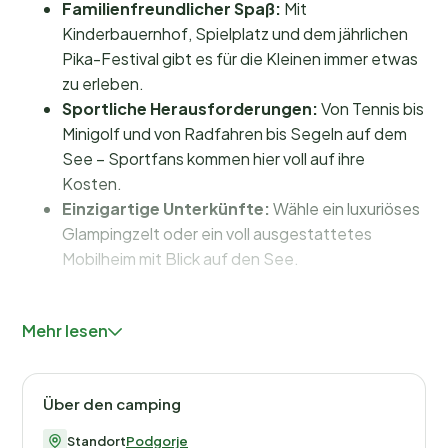
Familienfreundlicher Spaß:
Mit
Kinderbauernhof, Spielplatz und dem jährlichen
Pika-Festival gibt es für die Kleinen immer etwas
zu erleben.
Sportliche Herausforderungen:
Von Tennis bis
Minigolf und von Radfahren bis Segeln auf dem
See – Sportfans kommen hier voll auf ihre
Kosten.
Einzigartige Unterkünfte:
Wähle ein luxuriöses
Glampingzelt oder ein voll ausgestattetes
Mobilheim mit Blick auf den See.
Einrichtungen und Aktivitäten für
Mehr lesen
Jung und Alt
Im Camp Velenje dreht sich alles darum, unvergessliche
Über den camping
Erlebnisse zu schaffen. Auch ohne Pool bietet der
Velenje-See ein natürliches Badeerlebnis, das du so
Standort
Podgorje