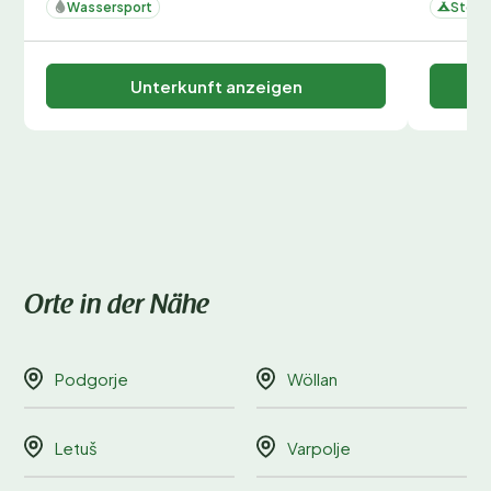
Wassersport
Stellp
Unterkunft anzeigen
Orte in der Nähe
Podgorje
Wöllan
Letuš
Varpolje