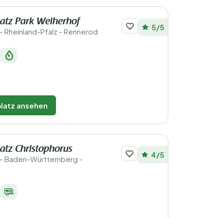
atz Park Weiherhof
5/5
- Rheinland-Pfalz - Rennerod
latz ansehen
atz Christophorus
4/5
 - Baden-Württemberg -