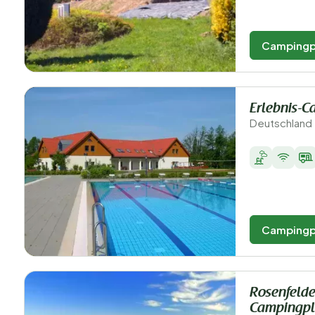
Campingp
Erlebnis-C
Deutschland 
Campingp
Rosenfelde
Campingpl