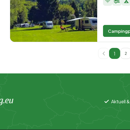
Campingp
1
2
g.eu
Aktuell &