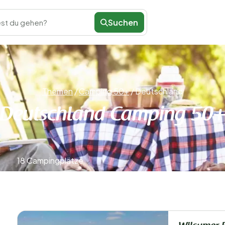
Suchen
st du gehen?
Themen
/
Camping 50+
/
Deutschland
Deutschland Camping 50
18 Campingplätze