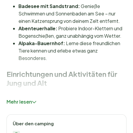
Badesee mit Sandstrand:
Genieße
Schwimmen und Sonnenbaden am See – nur
einen Katzensprung von deinem Zelt entfernt.
Abenteuerhalle:
Probiere Indoor-Klettern und
Bogenschießen, ganz unabhängig vom Wetter.
Alpaka-Bauernhof:
Lerne diese freundlichen
Tiere kennen und erlebe etwas ganz
Besonderes.
Einrichtungen und Aktivitäten für
Jung und Alt
Bei Wilsumer Berge gibt es immer etwas zu erleben.
Mehr lesen
Der
Badesee
mit seinem einladenden Sandstrand ist
der ideale Ort für eine erfrischende Abkühlung oder
einen entspannten Tag in der Sonne. Für Abenteurer
Über den camping
gibt es die
Abenteuerhalle
, in der du klettern und
Bogenschießen kannst – perfekt für einen Regentag.