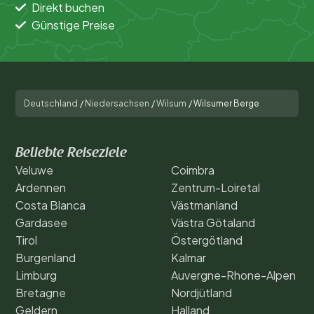
Direkt buchen
Günstige Preise
Deutschland
/
Niedersachsen
/
Wilsum
/
Wilsumer Berge
Beliebte Reiseziele
Veluwe
Coimbra
Ardennen
Zentrum-Loiretal
Costa Blanca
Västmanland
Gardasee
Västra Götaland
Tirol
Östergötland
Burgenland
Kalmar
Limburg
Auvergne-Rhone-Alpen
Bretagne
Nordjütland
Geldern
Halland