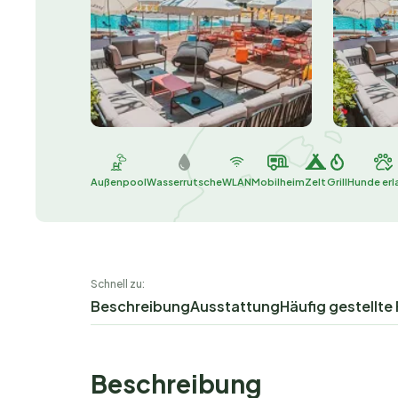
Außenpool
Wasserrutsche
WLAN
Mobilheim
Zelt
Grill
Hunde erl
Schnell zu:
Beschreibung
Ausstattung
Häufig gestellte
Beschreibung