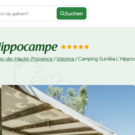
Suchen
st du gehen?
Hippocampe
es-de-Haute-Provence
/
Volonne
/
Camping Sunêlia L’Hipp