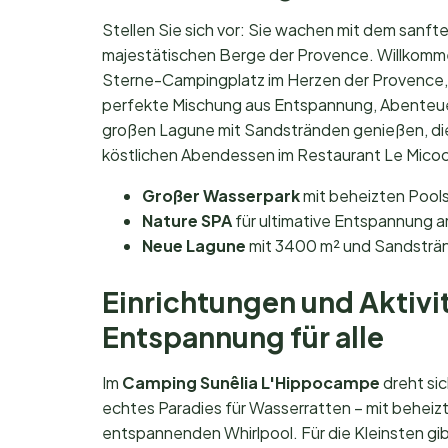
Stellen Sie sich vor: Sie wachen mit dem sanft
majestätischen Berge der Provence. Willkomm
Sterne-Campingplatz im Herzen der Provence, 
perfekte Mischung aus Entspannung, Abenteuer
großen Lagune mit Sandstränden genießen, die 
köstlichen Abendessen im Restaurant Le Micocoul
Großer Wasserpark
mit beheizten Pools
Nature SPA
für ultimative Entspannung a
Neue Lagune
mit 3400 m² und Sandsträn
Einrichtungen und Aktivi
Entspannung für alle
Im
Camping Sunêlia L'Hippocampe
dreht sic
echtes Paradies für Wasserratten – mit behei
entspannenden Whirlpool. Für die Kleinsten gi