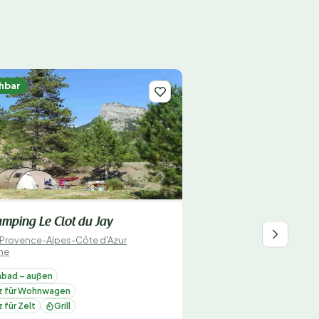
hbar
mping Le Clot du Jay
Provence-Alpes-Côte d'Azur
ne
bad – außen
tz für Wohnwagen
z für Zelt
Grill