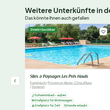
Weitere Unterkünfte in
Das könnte Ihnen auch gefallen
Direkt buchbar
Sites & Paysages Les Prés Hauts
Frankreich
/
Provence-Alpes-Côte d'Azur
/
Sisteron
Schwimmbad – außen
Stellplatz für Wohnwagen
Stellplatz für Zelt
Hunde erlaubt