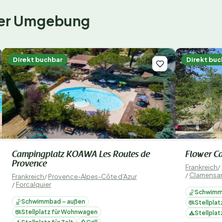
 der Umgebung
Direkt buchbar
Direkt buc
Campingplatz KOAWA Les Routes de
Flower Ca
Provence
Frankreich
/
/
Clamensa
Frankreich
/
Provence-Alpes-Côte d'Azur
/
Forcalquier
Schwimm
Schwimmbad – außen
Stellpla
Stellplatz für Wohnwagen
Stellplat