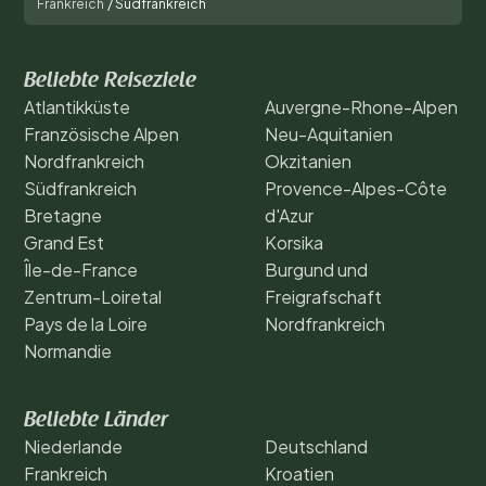
Frankreich
/
Südfrankreich
Beliebte Reiseziele
Atlantikküste
Auvergne-Rhone-Alpen
Französische Alpen
Neu-Aquitanien
Nordfrankreich
Okzitanien
Südfrankreich
Provence-Alpes-Côte
Bretagne
d'Azur
Grand Est
Korsika
Île-de-France
Burgund und
Zentrum-Loiretal
Freigrafschaft
Pays de la Loire
Nordfrankreich
Normandie
Beliebte Länder
Niederlande
Deutschland
Frankreich
Kroatien