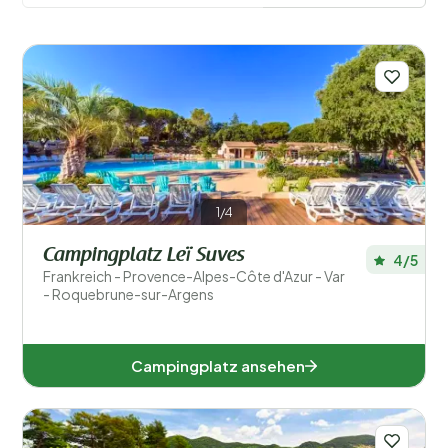
Filter speichern
1/4
Campingplatz Leï Suves
4/5
Frankreich - Provence-Alpes-Côte d'Azur - Var
Beliebte Filter
- Roquebrune-sur-Argens
Unterkunftstyp
Campingplatz ansehen
Schwimmen
Allgemein