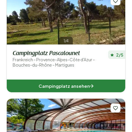
1/4
Campingplatz Pascalounet
2/5
Frankreich - Provence-Alpes-Côte d'Azur -
Bouches-du-Rhône - Martigues
Campingplatz ansehen