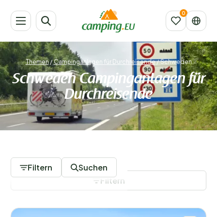
Themen
/
Campinganlagen für Durchreisende
/
Schweden
Schweden Campinganlagen für
Durchreisende
3 Campingplätze
Filtern
Suchen
Filtern
Filter speichern