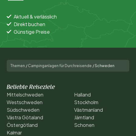
Schonen (1)
Stockholm (1)
Aktuell & verlässlich
Direkt buchen
Västmanland (1)
Günstige Preise
Beliebte Filter
Unterkunftstyp
Themen
/
Campinganlagen für Durchreisende
/
Schweden
Allgemein
Beliebte Reiseziele
Sport und Freizeit
Mittelschweden
Halland
Westschweden
Stockholm
Südschweden
Västmanland
Västra Götaland
Jämtland
Östergötland
Schonen
Kalmar