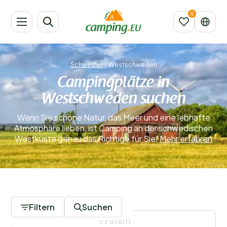
Schweden
/
Westschweden
Campingplätze in
Westschweden suchen
Wenn Sie schöne Natur, das Meer und eine lebhafte
Atmosphäre lieben, ist Camping an der schwedischen
Westküste genau das Richtige für Sie!
Mehr erfahren
8 Campingplätze
Filtern
Suchen
Filtern