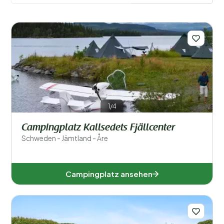
Filter speichern
Beliebte Filter
Unterkunftstyp
Schwimmen
1/4
Campingplatz Kallsedets Fjällcenter
Allgemein
Schweden - Jämtland - Åre
Sport und Freizeit
Campingplatz ansehen