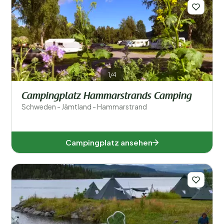
Orte
Beliebte Filter
Unterkunftstyp
1/4
Allgemein
Campingplatz Hammarstrands Camping
Schweden - Jämtland - Hammarstrand
Sport und Freizeit
Campingplatz ansehen