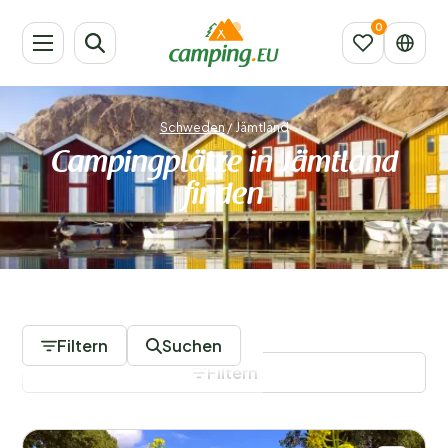
Schweden
/
Jämtland
Campingplätze in Jämtland
finden
2 Campingplätze
Filtern
Suchen
Filtern
Filter speichern