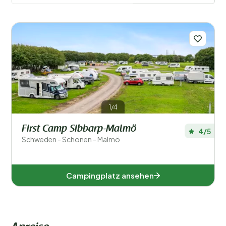
Filter speichern
Beliebte Filter
Unterkunftstyp
1/4
Schwimmen
First Camp Sibbarp-Malmö
4/5
Schweden - Schonen - Malmö
Allgemein
Sport und Freizeit
Campingplatz ansehen