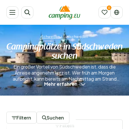
Schweden
/
Südschweden
Campingplätze in Südschweden
suchen
Ein großer Vorteil von Südschweden ist, dass die
Anreise angenehm kurz ist. Wer früh am Morgen
aufbricht, kann bereits am Nachmittag am Strand
Mehr erfahren
entspannen. Südschweden eignet sich hervorragend
für einen Campingurlaub. Im Süden Schwedens gibt es
vor allem kleinere Campingplätze, da die Region von
vielen kleinen Inseln geprägt ist, die nur wenig besucht
10 Campingplätze
werden. Deshalb sind die Campingplätze meist
überschaubar, dafür aber zahlreich.
Mehr erfahren
Filtern
Suchen
Filtern