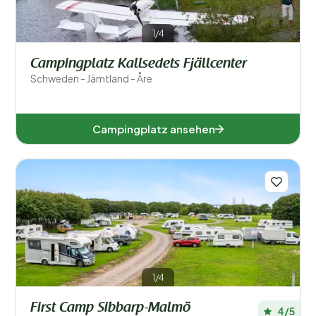
Halland (2)
1/4
Jämtland (2)
Campingplatz Kallsedets Fjällcenter
Kalmar (1)
Schweden - Jämtland - Åre
Östergötland (1)
Campingplatz ansehen
Schonen (3)
Västmanland (1)
Västra Götaland (1)
Beliebte Filter
1/4
Unterkunftstyp
First Camp Sibbarp-Malmö
4/5
Schwimmen