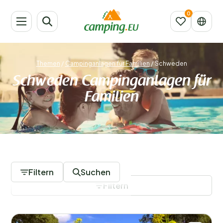
Themen
/
Campinganlagen für Familien
/
Schweden
Schweden Campinganlagen für
Familien
11 Campingplätze
Filtern
Suchen
Filtern
Filter speichern