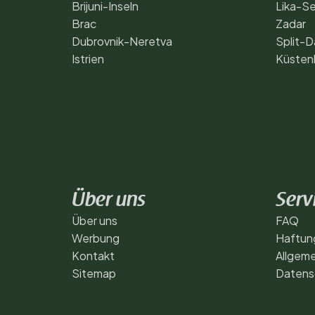
Brijuni-Inseln
Lika-Se
Brac
Zadar
Dubrovnik-Neretva
Split-D
Istrien
Küsten
Über uns
Serv
Über uns
FAQ
Werbung
Haftun
Kontakt
Allgem
Sitemap
Datensc