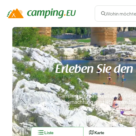
Wohin möchte
Erleben Sie den
Camping in Kroatien ist eine tolle 
Zwischenübernachtung gestalten, zum Beisp
entsprechen und daher ein besonderes Url
Liste
Karte