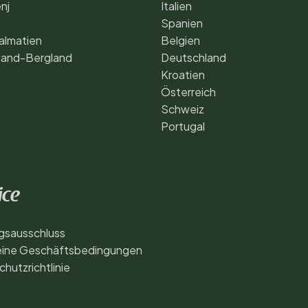
nj
Italien
Spanien
almatien
Belgien
land-Bergland
Deutschland
Kroatien
Österreich
Schweiz
Portugal
ice
gsausschluss
eine Geschäftsbedingungen
hutzrichtlinie