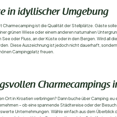
ze in idyllischer Umgebung
kat Charmecamping ist die Qualität der Stellplätze. Gäste so
einer grünen Wiese oder einem anderen naturnahen Untergrun
See oder Fluss, an der Küste oder in den Bergen. Wird all dies
n. Diese Auszeichnung ist jedoch nicht dauerhaft, sondern 
schönen Campingplatz freuen.
ngsvollen Charmecampings i
n Ort in Kroatien verbringen? Dann buche über Camping.eu 
nternehmen – ob eine spannende Städtereise oder der Besuch
nswerte Unternehmungen. Wähle einfach aus dem Überblick der