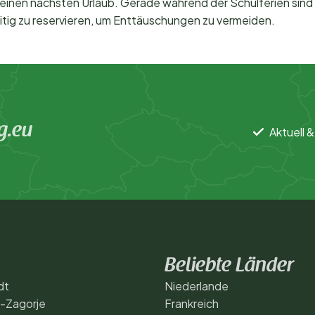
 deinen nächsten Urlaub. Gerade während der Schulferien sind 
itig zu reservieren, um Enttäuschungen zu vermeiden.
g.eu
Aktuell &
Beliebte Länder
dt
Niederlande
a-Zagorje
Frankreich