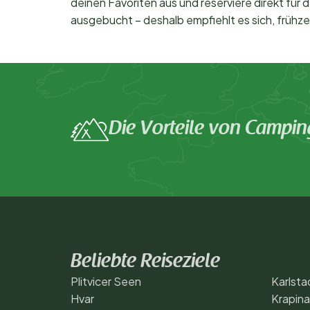
deinen Favoriten aus und reserviere direkt für
ausgebucht – deshalb empfiehlt es sich, frühze
Die Vorteile von Campin
Beliebte Reiseziele
Plitvicer Seen
Karlsta
Hvar
Krapin