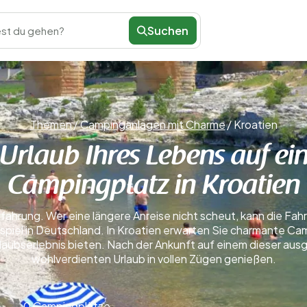
Suchen
st du gehen?
Themen
/
Campinganlagen mit Charme
/
Kroatien
 Urlaub Ihres Lebens auf 
Campingplatz in Kroatien
Erfahrung. Wer eine längere Anreise nicht scheut, kann die Fa
iel in Deutschland. In Kroatien erwarten Sie charmante Camp
aubserlebnis bieten. Nach der Ankunft auf einem dieser au
wohlverdienten Urlaub in vollen Zügen genießen.
0 Campingplätze