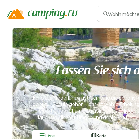
Wohin möchte
Lassen Sie sich
Für viele Niederländer ist Camping die schöns
oder zur Schule gehen – das ist wahre Erholung
es mit einem Charmecamping in den Nieder
Urlaub in idyllischer Umgebung genießen und 
Liste
Karte