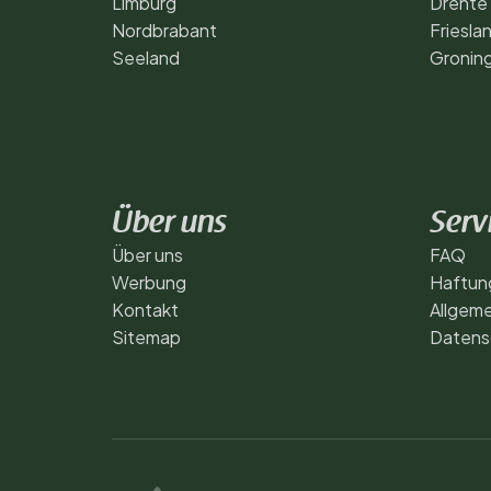
Limburg
Drente
Nordbrabant
Friesla
Seeland
Gronin
Über uns
Serv
Über uns
FAQ
Werbung
Haftun
Kontakt
Allgem
Sitemap
Datensc