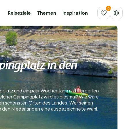
Reiseziele
Themen
Inspiration
pingplatz in den
gplatz und ein paar Wochen lang nicht arbeiten
 welcher Campingplatz wird es diesmal? Wie wäre
en schönsten Orten des Landes. Wer seinen
in den Niederlanden eine ausgezeichnete Wahl.