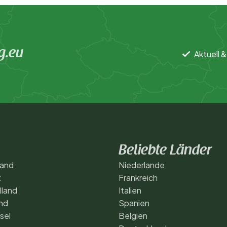
g.eu
Aktuell &
Beliebte Länder
land
Niederlande
t
Frankreich
lland
Italien
nd
Spanien
sel
Belgien