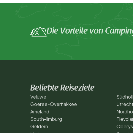
Die Vorteile von Campin
Beliebte Reiseziele
Veluwe
Südhol
Goeree-Overflakkee
Utrech
Ameland
Nordho
South-limburg
Flevola
Geldern
Oberys