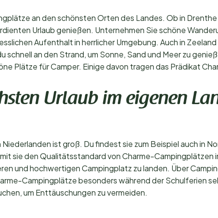
gplätze an den schönsten Orten des Landes. Ob in Drenthe o
verdienten Urlaub genießen. Unternehmen Sie schöne Wand
esslichen Aufenthalt in herrlicher Umgebung. Auch in Zeeland
 schnell an den Strand, um Sonne, Sand und Meer zu genieße
schöne Plätze für Camper. Einige davon tragen das Prädikat C
hsten Urlaub im eigenen La
ederlanden ist groß. Du findest sie zum Beispiel auch in No
it sie den Qualitätsstandard von Charme-Campingplätzen in 
eren und hochwertigen Campingplatz zu landen. Über Camping
harme-Campingplätze besonders während der Schulferien sehr
u buchen, um Enttäuschungen zu vermeiden.