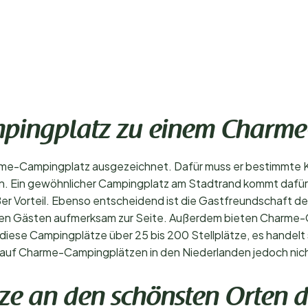
pingplatz zu einem Charme
rme-Campingplatz ausgezeichnet. Dafür muss er bestimmte Kri
ein. Ein gewöhnlicher Campingplatz am Stadtrand kommt dafür 
er Vorteil. Ebenso entscheidend ist die Gastfreundschaft der 
hren Gästen aufmerksam zur Seite. Außerdem bieten Charme-
iese Campingplätze über 25 bis 200 Stellplätze, es handelt s
 auf Charme-Campingplätzen in den Niederlanden jedoch nic
e an den schönsten Orten d